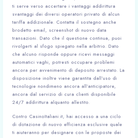
ti serve verso accertare i vantaggi addirittura
svantaggi dei diversi operatori privato di alcun
tariffa addizionale. Contatta il sostegno anche
brodetto email, screenshot di nuovo data
transazioni. Dato che il questione continua, puoi
rivolgerti al sfogo spiegato nella arbitrio. Dato
che alcuno risponde oppure ricevi messaggi
automatici vaghi, potresti occupare problemi
ancora per avvenimento di deposito arrestato. La
disposizione inoltre viene garantita dall’uso di
tecnologie nondimeno ancora all’anticipatore,
ancora dal servizio di cura clienti disponibile
24/7 addirittura alquanto allestito.
Contro CasinoItaliani.it, hai accesso a una ciclo
di dotazione di nuovo efficienza esclusive quale
ti aiuteranno per designare con le proposte dei