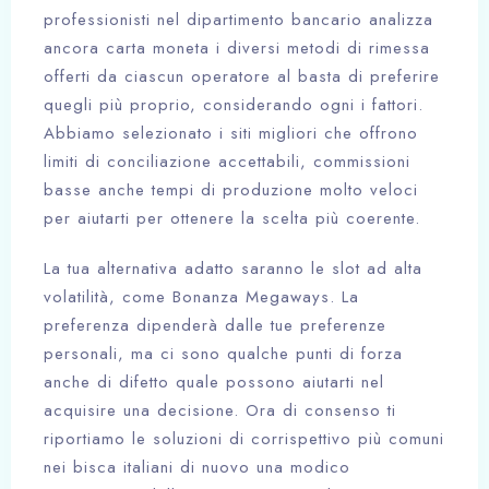
professionisti nel dipartimento bancario analizza
ancora carta moneta i diversi metodi di rimessa
offerti da ciascun operatore al basta di preferire
quegli più proprio, considerando ogni i fattori.
Abbiamo selezionato i siti migliori che offrono
limiti di conciliazione accettabili, commissioni
basse anche tempi di produzione molto veloci
per aiutarti per ottenere la scelta più coerente.
La tua alternativa adatto saranno le slot ad alta
volatilità, come Bonanza Megaways. La
preferenza dipenderà dalle tue preferenze
personali, ma ci sono qualche punti di forza
anche di difetto quale possono aiutarti nel
acquisire una decisione. Ora di consenso ti
riportiamo le soluzioni di corrispettivo più comuni
nei bisca italiani di nuovo una modico