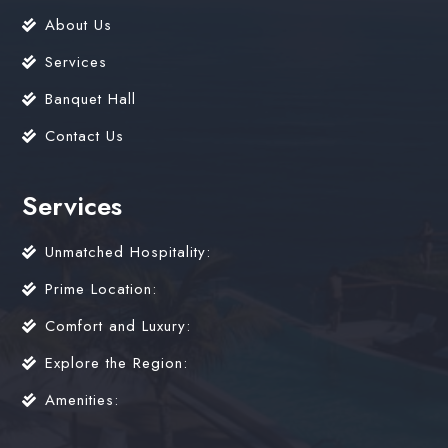
About Us
Services
Banquet Hall
Contact Us
Services
Unmatched Hospitality:
Prime Location:
Comfort and Luxury:
Explore the Region:
Amenities: