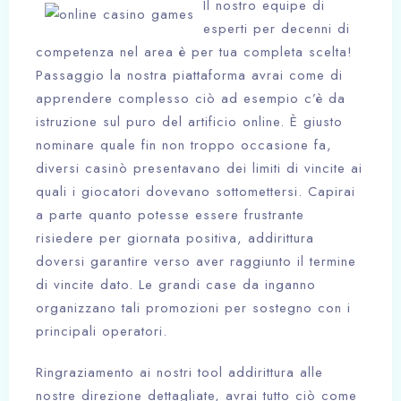
Il nostro equipe di
esperti per decenni di
competenza nel area è per tua completa scelta!
Passaggio la nostra piattaforma avrai come di
apprendere complesso ciò ad esempio c’è da
istruzione sul puro del artificio online. È giusto
nominare quale fin non troppo occasione fa,
diversi casinò presentavano dei limiti di vincite ai
quali i giocatori dovevano sottomettersi. Capirai
a parte quanto potesse essere frustrante
risiedere per giornata positiva, addirittura
doversi garantire verso aver raggiunto il termine
di vincite dato. Le grandi case da inganno
organizzano tali promozioni per sostegno con i
principali operatori.
Ringraziamento ai nostri tool addirittura alle
nostre direzione dettagliate, avrai tutto ciò come