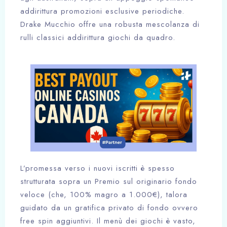
addirittura promozioni esclusive periodiche.
Drake Mucchio offre una robusta mescolanza di
rulli classici addirittura giochi da quadro.
L’promessa verso i nuovi iscritti è spesso
strutturata sopra un Premio sul originario fondo
veloce (che, 100% magro a 1.000€), talora
guidato da un gratifica privato di fondo ovvero
free spin aggiuntivi. Il menù dei giochi è vasto,