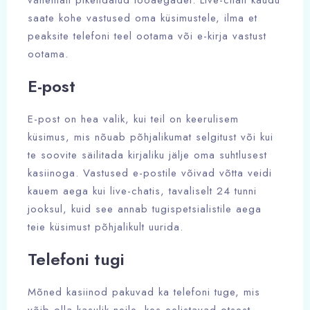
vähemalt pikendatud tööaegadel. Live-chati kaudu
saate kohe vastused oma küsimustele, ilma et
peaksite telefoni teel ootama või e-kirja vastust
ootama.
E-post
E-post on hea valik, kui teil on keerulisem
küsimus, mis nõuab põhjalikumat selgitust või kui
te soovite säilitada kirjaliku jälje oma suhtlusest
kasiinoga. Vastused e-postile võivad võtta veidi
kauem aega kui live-chatis, tavaliselt 24 tunni
jooksul, kuid see annab tugispetsialistile aega
teie küsimust põhjalikult uurida.
Telefoni tugi
Mõned kasiinod pakuvad ka telefoni tuge, mis