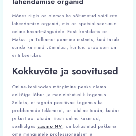
lahendamise organid
Mõnes riigis on olemas ka sõltumatud vaidluste
lahendamise organid, mis on spetsialiseerunud
online-hasartmängudele. Eesti kontekstis on
Maksu- ja Tolliamet peamine instants, kuid tasub
uurida ka muid võimalusi, kui teie probleem on
eriti keerukas.
Kokkuvõte ja soovitused
Online-kasiinodes mängimine peaks olema
eelkõige lõbus ja meelelahutuslik kogemus.
Selleks, et tagada positiivne kogemus ka
probleemide tekkimisel, on oluline teada, kuidas
ja kust abi otsida. Eesti online-kasiinod,
sealhulgas
casino NV
, on kohustatud pakkuma
oma mängijatele professionaalset ja