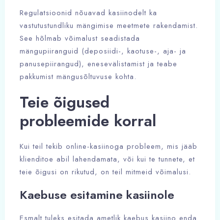
Regulatsioonid nõuavad kasiinodelt ka
vastutustundliku mängimise meetmete rakendamist.
See hõlmab võimalust seadistada
mängupiiranguid (deposiidi-, kaotuse-, aja- ja
panusepiirangud), enesevälistamist ja teabe
pakkumist mängusõltuvuse kohta.
Teie õigused
probleemide korral
Kui teil tekib online-kasiinoga probleem, mis jääb
klienditoe abil lahendamata, või kui te tunnete, et
teie õigusi on rikutud, on teil mitmeid võimalusi.
Kaebuse esitamine kasiinole
Esmalt tuleks esitada ametlik kaebus kasiino enda