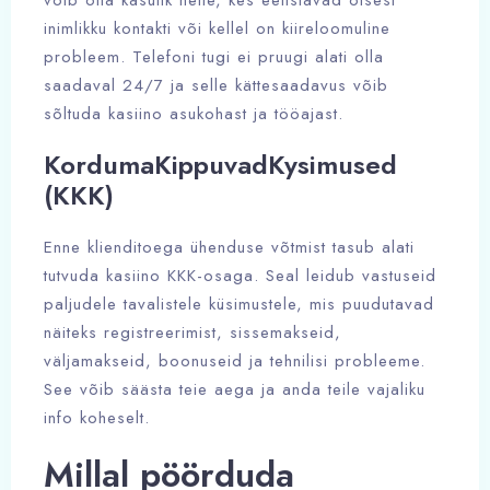
võib olla kasulik neile, kes eelistavad otsest
inimlikku kontakti või kellel on kiireloomuline
probleem. Telefoni tugi ei pruugi alati olla
saadaval 24/7 ja selle kättesaadavus võib
sõltuda kasiino asukohast ja tööajast.
KordumaKippuvadKysimused
(KKK)
Enne klienditoega ühenduse võtmist tasub alati
tutvuda kasiino KKK-osaga. Seal leidub vastuseid
paljudele tavalistele küsimustele, mis puudutavad
näiteks registreerimist, sissemakseid,
väljamakseid, boonuseid ja tehnilisi probleeme.
See võib säästa teie aega ja anda teile vajaliku
info koheselt.
Millal pöörduda