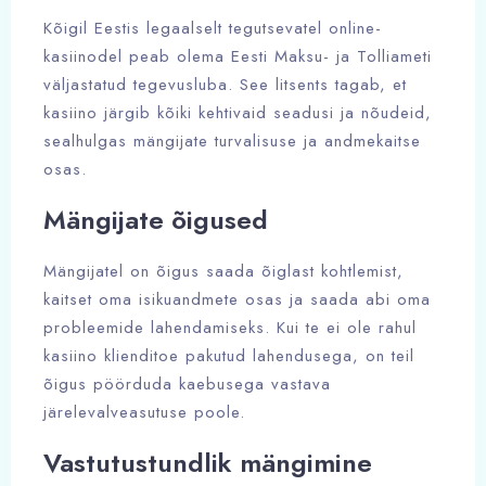
Kõigil Eestis legaalselt tegutsevatel online-
kasiinodel peab olema Eesti Maksu- ja Tolliameti
väljastatud tegevusluba. See litsents tagab, et
kasiino järgib kõiki kehtivaid seadusi ja nõudeid,
sealhulgas mängijate turvalisuse ja andmekaitse
osas.
Mängijate õigused
Mängijatel on õigus saada õiglast kohtlemist,
kaitset oma isikuandmete osas ja saada abi oma
probleemide lahendamiseks. Kui te ei ole rahul
kasiino klienditoe pakutud lahendusega, on teil
õigus pöörduda kaebusega vastava
järelevalveasutuse poole.
Vastutustundlik mängimine