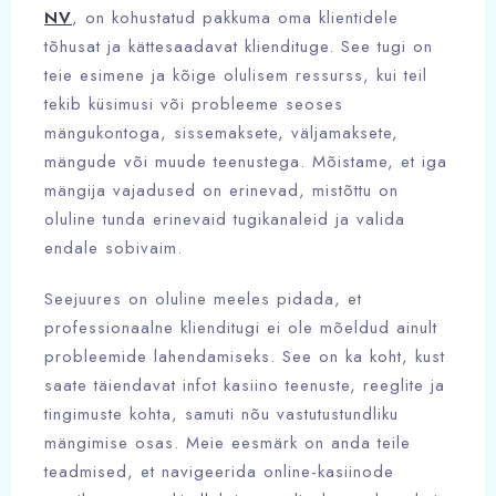
NV
, on kohustatud pakkuma oma klientidele
tõhusat ja kättesaadavat kliendituge. See tugi on
teie esimene ja kõige olulisem ressurss, kui teil
tekib küsimusi või probleeme seoses
mängukontoga, sissemaksete, väljamaksete,
mängude või muude teenustega. Mõistame, et iga
mängija vajadused on erinevad, mistõttu on
oluline tunda erinevaid tugikanaleid ja valida
endale sobivaim.
Seejuures on oluline meeles pidada, et
professionaalne klienditugi ei ole mõeldud ainult
probleemide lahendamiseks. See on ka koht, kust
saate täiendavat infot kasiino teenuste, reeglite ja
tingimuste kohta, samuti nõu vastutustundliku
mängimise osas. Meie eesmärk on anda teile
teadmised, et navigeerida online-kasiinode