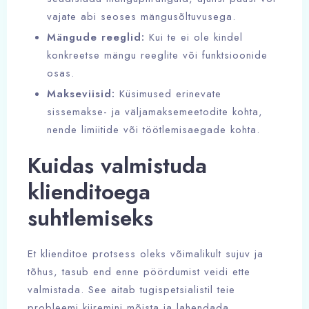
vajate abi seoses mängusõltuvusega.
Mängude reeglid:
Kui te ei ole kindel
konkreetse mängu reeglite või funktsioonide
osas.
Makseviisid:
Küsimused erinevate
sissemakse- ja väljamaksemeetodite kohta,
nende limiitide või töötlemisaegade kohta.
Kuidas valmistuda
klienditoega
suhtlemiseks
Et klienditoe protsess oleks võimalikult sujuv ja
tõhus, tasub end enne pöördumist veidi ette
valmistada. See aitab tugispetsialistil teie
probleemi kiiremini mõista ja lahendada.