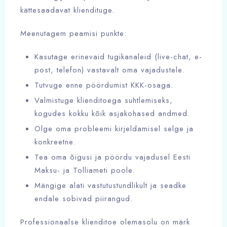
kättesaadavat kliendituge.
Meenutagem peamisi punkte:
Kasutage erinevaid tugikanaleid (live-chat, e-
post, telefon) vastavalt oma vajadustele.
Tutvuge enne pöördumist KKK-osaga.
Valmistuge klienditoega suhtlemiseks,
kogudes kokku kõik asjakohased andmed.
Olge oma probleemi kirjeldamisel selge ja
konkreetne.
Tea oma õigusi ja pöördu vajadusel Eesti
Maksu- ja Tolliameti poole.
Mängige alati vastutustundlikult ja seadke
endale sobivad piirangud.
Professionaalse klienditoe olemasolu on märk