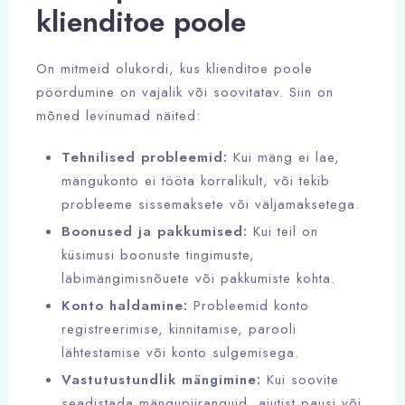
klienditoe poole
On mitmeid olukordi, kus klienditoe poole
pöördumine on vajalik või soovitatav. Siin on
mõned levinumad näited:
Tehnilised probleemid:
Kui mäng ei lae,
mängukonto ei tööta korralikult, või tekib
probleeme sissemaksete või väljamaksetega.
Boonused ja pakkumised:
Kui teil on
küsimusi boonuste tingimuste,
läbimängimisnõuete või pakkumiste kohta.
Konto haldamine:
Probleemid konto
registreerimise, kinnitamise, parooli
lähtestamise või konto sulgemisega.
Vastutustundlik mängimine:
Kui soovite
seadistada mängupiiranguid, ajutist pausi või