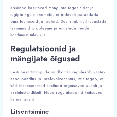
Kasiinod kasutavad mängijate tagasisidet ja
tugipäringute andmeid, et pidevalt parandada
oma teenuseid ja tooteid. See aitab neil tuvastada
levinumaid probleeme ja ennetada nende
kordumist tulevikus.
Regulatsioonid ja
mängijate õigused
Eesti hasartmängude valdkonda reguleerib vastav
seadusandlus ja järelevalveasutus, mis tagab, et
kõik litsentseeritud kasiinod tegutsevad ausalt ja
vastutustundlikult. Need regulatsioonid kaitsevad
ka mängijaid.
Litsentsimine