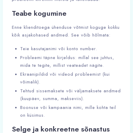
Teabe kogumine
Enne klienditoega ühenduse võtmist koguge kokku
kõik asjakohased andmed. See võib hõlmata:
Teie kasutajanimi või konto number.
Probleemi täpne kirjeldus: millal see juhtus,
mida te tegite, millist veateadet nägite.
Ekraanipildid või videod probleemist (kui
võimalik).
Tehtud sissemaksete või väljamaksete andmed
(kuupäev, summa, makseviis).
Boonuse või kampaania nimi, mille kohta teil
on küsimus.
Selge ja konkreetne sõnastus