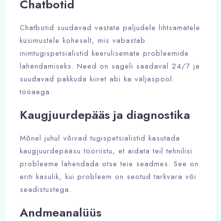
Chatbotid
Chatbotid suudavad vastata paljudele lihtsamatele
küsimustele koheselt, mis vabastab
inimtugispetsialistid keerulisemate probleemide
lahendamiseks. Need on sageli saadaval 24/7 ja
suudavad pakkuda kiiret abi ka väljaspool
tööaega.
Kaugjuurdepääs ja diagnostika
Mõnel juhul võivad tugispetsialistid kasutada
kaugjuurdepääsu tööriistu, et aidata teil tehnilisi
probleeme lahendada otse teie seadmes. See on
eriti kasulik, kui probleem on seotud tarkvara või
seadistustega.
Andmeanalüüs