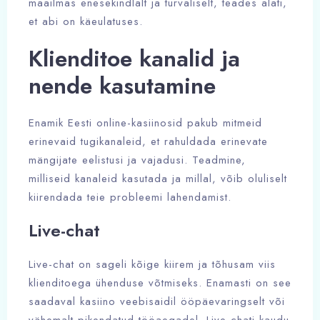
maailmas enesekindlalt ja turvaliselt, teades alati,
et abi on käeulatuses.
Klienditoe kanalid ja
nende kasutamine
Enamik Eesti online-kasiinosid pakub mitmeid
erinevaid tugikanaleid, et rahuldada erinevate
mängijate eelistusi ja vajadusi. Teadmine,
milliseid kanaleid kasutada ja millal, võib oluliselt
kiirendada teie probleemi lahendamist.
Live-chat
Live-chat on sageli kõige kiirem ja tõhusam viis
klienditoega ühenduse võtmiseks. Enamasti on see
saadaval kasiino veebisaidil ööpäevaringselt või