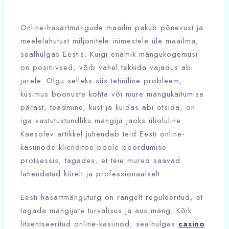
Online-hasartmängude maailm pakub põnevust ja
meelelahutust miljonitele inimestele üle maailma,
sealhulgas Eestis. Kuigi enamik mängukogemusi
on positiivsed, võib vahel tekkida vajadus abi
järele. Olgu selleks siis tehniline probleem,
küsimus boonuste kohta või mure mängukäitumise
pärast, teadmine, kust ja kuidas abi otsida, on
iga vastutustundliku mängija jaoks ülioluline.
Käesolev artikkel juhendab teid Eesti online-
kasiinode klienditoe poole pöördumise
protsessis, tagades, et teie mured saavad
lahendatud kiirelt ja professionaalselt.
Eesti hasartmänguturg on rangelt reguleeritud, et
tagada mängijate turvalisus ja aus mäng. Kõik
litsentseeritud online-kasiinod, sealhulgas
casino