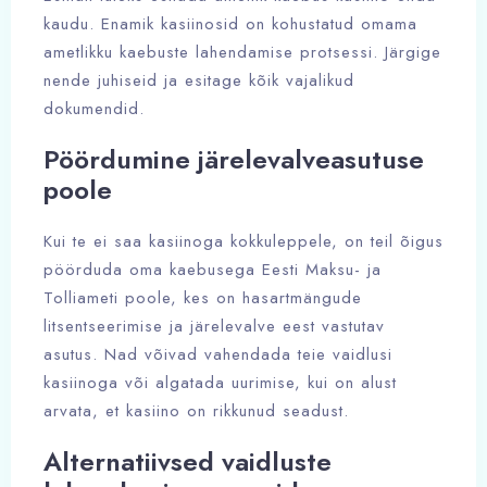
kaudu. Enamik kasiinosid on kohustatud omama
ametlikku kaebuste lahendamise protsessi. Järgige
nende juhiseid ja esitage kõik vajalikud
dokumendid.
Pöördumine järelevalveasutuse
poole
Kui te ei saa kasiinoga kokkuleppele, on teil õigus
pöörduda oma kaebusega Eesti Maksu- ja
Tolliameti poole, kes on hasartmängude
litsentseerimise ja järelevalve eest vastutav
asutus. Nad võivad vahendada teie vaidlusi
kasiinoga või algatada uurimise, kui on alust
arvata, et kasiino on rikkunud seadust.
Alternatiivsed vaidluste