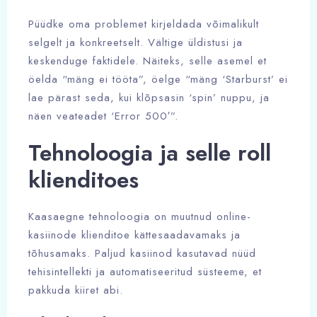
Püüdke oma problemet kirjeldada võimalikult
selgelt ja konkreetselt. Vältige üldistusi ja
keskenduge faktidele. Näiteks, selle asemel et
öelda “mäng ei tööta”, öelge “mäng ‘Starburst’ ei
lae pärast seda, kui klõpsasin ‘spin’ nuppu, ja
näen veateadet ‘Error 500′”.
Tehnoloogia ja selle roll
klienditoes
Kaasaegne tehnoloogia on muutnud online-
kasiinode klienditoe kättesaadavamaks ja
tõhusamaks. Paljud kasiinod kasutavad nüüd
tehisintellekti ja automatiseeritud süsteeme, et
pakkuda kiiret abi.