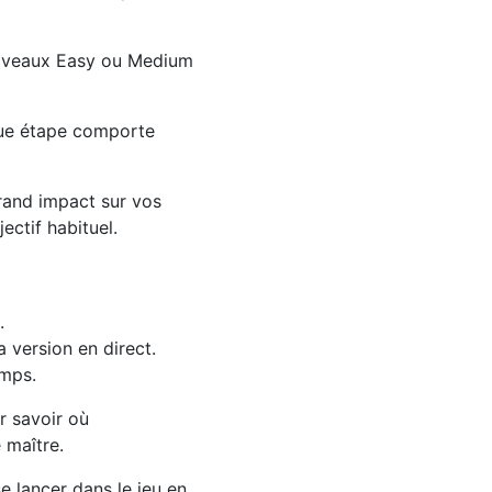
 niveaux Easy ou Medium
aque étape comporte
rand impact sur vos
ctif habituel.
.
 version en direct.
emps.
r savoir où
 maître.
e lancer dans le jeu en