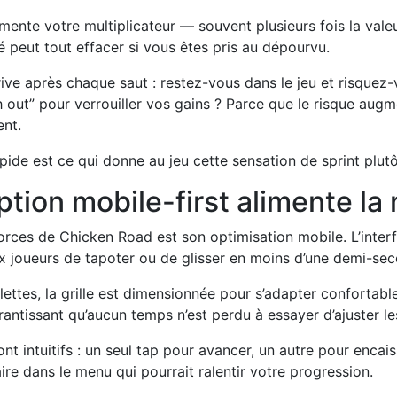
ente votre multiplicateur — souvent plusieurs fois la val
peut tout effacer si vous êtes pris au dépourvu.
rive après chaque saut : restez-vous dans le jeu et risquez
out” pour verrouiller vos gains ? Parce que le risque augm
nt.
pide est ce qui donne au jeu cette sensation de sprint plu
ption mobile-first alimente la
rces de Chicken Road est son optimisation mobile. L’inter
x joueurs de tapoter ou de glisser en moins d’une demi-se
ettes, la grille est dimensionnée pour s’adapter confortabl
rantissant qu’aucun temps n’est perdu à essayer d’ajuster le
ont intuitifs : un seul tap pour avancer, un autre pour encaiss
re dans le menu qui pourrait ralentir votre progression.