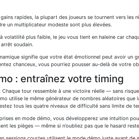
gains rapides, la plupart des joueurs se tournent vers les
dre un multiplicateur modeste sont plus élevées.
olatilité plus faible, le jeu vous tient en haleine car ch
 arrêt soudain.
namique signifie que votre état émotionnel peut avoir un g
ntez chanceux, vous pourriez pousser au-delà de votre obje
o : entraînez votre timing
:
Chaque tour ressemble à une victoire réelle — sans risque
o utilise le même générateur de nombres aléatoires que la
stez tous les quatre niveaux de difficulté sans limite de t
eprises en mode démo, vous développerez une intuition pou
nt les pièges — même si n’oubliez pas que le hasard reste
en sessions courtes utilisent le mode démo juste avant de s