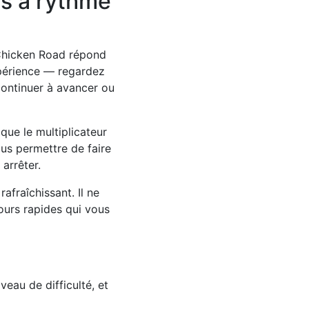
rs à rythme
 Chicken Road répond
xpérience — regardez
continuer à avancer ou
ue le multiplicateur
us permettre de faire
arrêter.
afraîchissant. Il ne
tours rapides qui vous
veau de difficulté, et