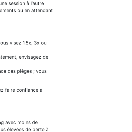
ne session à l’autre
acements ou en attendant
us visez 1.5x, 3x ou
entement, envisagez de
nce des pièges ; vous
z faire confiance à
ong avec moins de
us élevées de perte à