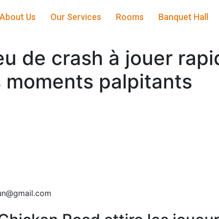
About Us
Our Services
Rooms
Banquet Hall
eu de crash à jouer rap
s moments palpitants
dun@gmail.com