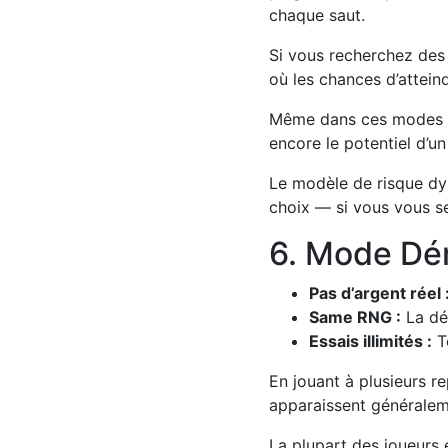
chaque saut.
Si vous recherchez des 
où les chances d’attein
Même dans ces modes à v
encore le potentiel d’un
Le modèle de risque dy
choix — si vous vous se
6. Mode Dém
Pas d’argent réel 
Same RNG :
La dém
Essais illimités :
Te
En jouant à plusieurs r
apparaissent généraleme
La plupart des joueurs 