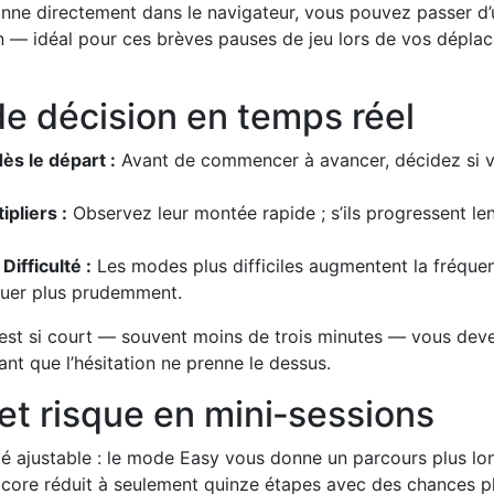
onne directement dans le navigateur, vous pouvez passer d’u
ion — idéal pour ces brèves pauses de jeu lors de vos dépl
 de décision en temps réel
dès le départ :
Avant de commencer à avancer, décidez si vo
ipliers :
Observez leur montée rapide ; s’ils progressent l
ifficulté :
Les modes plus difficiles augmentent la fréque
jouer plus prudemment.
est si court — souvent moins de trois minutes — vous deve
vant que l’hésitation ne prenne le dessus.
é et risque en mini‑sessions
lité ajustable : le mode Easy vous donne un parcours plus l
dcore réduit à seulement quinze étapes avec des chances pl