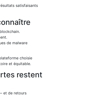
sultats satisfaisants
connaître
 blockchain.
ent.
sques de malware
plateforme choisie
ire et équitable.
urtes restent
— et de retours