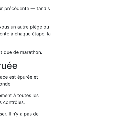
eur précédente — tandis
-vous un autre piège ou
ente à chaque étape, la
tôt que de marathon.
 ruée
face est épurée et
conde.
ement à toutes les
s contrôles.
er. Il n’y a pas de