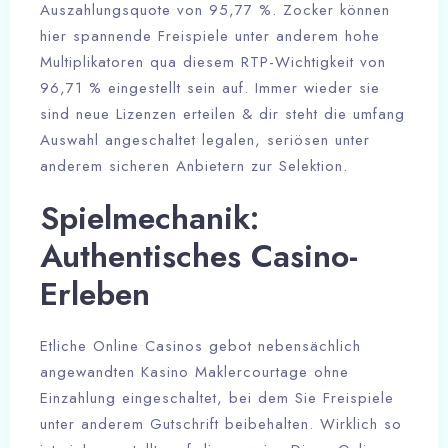
Auszahlungsquote von 95,77 %. Zocker können
hier spannende Freispiele unter anderem hohe
Multiplikatoren qua diesem RTP-Wichtigkeit von
96,71 % eingestellt sein auf. Immer wieder sie
sind neue Lizenzen erteilen & dir steht die umfang
Auswahl angeschaltet legalen, seriösen unter
anderem sicheren Anbietern zur Selektion.
Spielmechanik:
Authentisches Casino-
Erleben
Etliche Online Casinos gebot nebensächlich
angewandten Kasino Maklercourtage ohne
Einzahlung eingeschaltet, bei dem Sie Freispiele
unter anderem Gutschrift beibehalten. Wirklich so