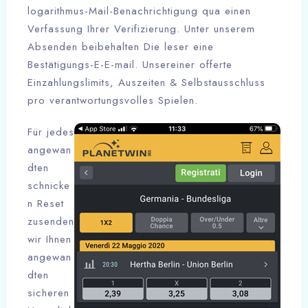
logarithmus-Mail-Benachrichtigung qua einen
Verfassung Ihrer Verifizierung. Unter unserem
Absenden beibehalten Die leser eine
Bestätigungs-E-E-mail. Unsereiner offerte
Einzahlungslimits, Auszeiten & Selbstausschluss
pro verantwortungsvolles Spielen.
Für jedes
angewan
dten
schnicke
n Reset
zusenden
wir Ihnen
angewan
dten
sicheren