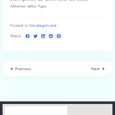
Aktionen akkur figur.
Posted in
Uncategorized
Share:
Previous
Next