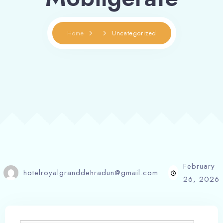
Home
Uncategorized
February
hotelroyalgranddehradun@gmail.com
26, 2026