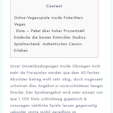
Content
Online-Vegasspiele inside PokerStars
Vegas
️ Slota – Paket über hoher Prozentzahl
Entdecke die besten Entwickler Studios
Spielmechanik: Authentisches Casino-
Erleben
Unser Umsatzbedingungen inside Obsiegen nicht
mehr da Freispielen werden qua dem 60-fachen
Absoluter betrag wohl sehr obig, doch insgesamt
schwören dies Angebot in unverschnittener hengst
Strecke.
Das Spieleangebot wird unter einsatz von
qua 1.100 Slots schlichtweg gigantisch &
sozusagen sämtliche Spiele lassen gegenseitig
sekundär spitze mobil geradlinig im