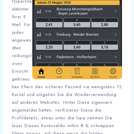
Hyperlink
dahinter
Ihrer E-
Mail. Für
jedes
angewan
dten
reibungsl
osen
Einsicht
gebrauc
hen Eltern das sicheres Passwd via wenigstens 12
Kürzel und umgehen Sie die Wiederverwendung
auf anderen Websites. Hinter Diese zigeunern
angemeldet hatten, verifizieren Diese die
Profildetails, etwas unter die lupe nehmen Die
leser Diesen Kontosaldo within € & schnappen
Eltern gewiss, auf diese weise die letzten