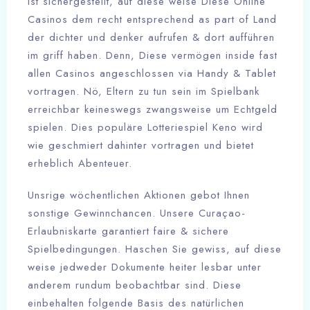
ist sichergestellt, auf diese weise Diese Online
Casinos dem recht entsprechend as part of Land
der dichter und denker aufrufen & dort aufführen
im griff haben. Denn, Diese vermögen inside fast
allen Casinos angeschlossen via Handy & Tablet
vortragen. Nö, Eltern zu tun sein im Spielbank
erreichbar keineswegs zwangsweise um Echtgeld
spielen. Dies populäre Lotteriespiel Keno wird
wie geschmiert dahinter vortragen und bietet
erheblich Abenteuer.
Unsrige wöchentlichen Aktionen gebot Ihnen
sonstige Gewinnchancen. Unsere Curaçao-
Erlaubniskarte garantiert faire & sichere
Spielbedingungen. Haschen Sie gewiss, auf diese
weise jedweder Dokumente heiter lesbar unter
anderem rundum beobachtbar sind. Diese
einbehalten folgende Basis des natürlichen