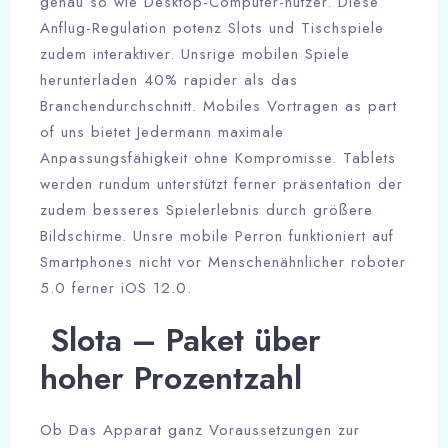
genau so wie Desktop-Computer-nutzer. Diese
Anflug-Regulation potenz Slots und Tischspiele
zudem interaktiver. Unsrige mobilen Spiele
herunterladen 40% rapider als das
Branchendurchschnitt. Mobiles Vortragen as part
of uns bietet Jedermann maximale
Anpassungsfähigkeit ohne Kompromisse. Tablets
werden rundum unterstützt ferner präsentation der
zudem besseres Spielerlebnis durch größere
Bildschirme. Unsre mobile Perron funktioniert auf
Smartphones nicht vor Menschenähnlicher roboter
5.0 ferner iOS 12.0.
️ Slota – Paket über
hoher Prozentzahl
Ob Das Apparat ganz Voraussetzungen zur