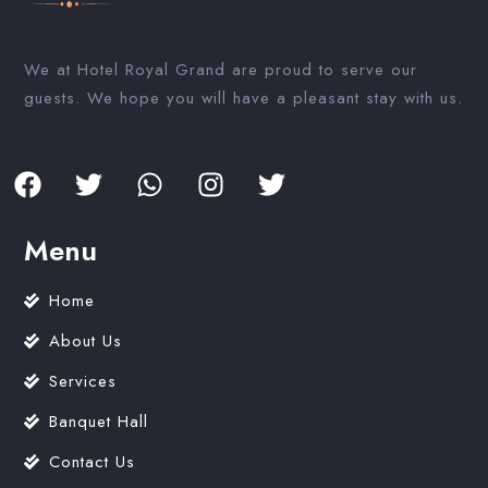
We at Hotel Royal Grand are proud to serve our
guests. We hope you will have a pleasant stay with us.
Menu
Home
About Us
Services
Banquet Hall
Contact Us