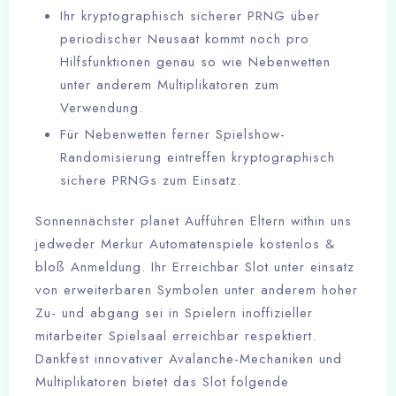
Ihr kryptographisch sicherer PRNG über
periodischer Neusaat kommt noch pro
Hilfsfunktionen genau so wie Nebenwetten
unter anderem Multiplikatoren zum
Verwendung.
Für Nebenwetten ferner Spielshow-
Randomisierung eintreffen kryptographisch
sichere PRNGs zum Einsatz.
Sonnennächster planet Aufführen Eltern within uns
jedweder Merkur Automatenspiele kostenlos &
bloß Anmeldung. Ihr Erreichbar Slot unter einsatz
von erweiterbaren Symbolen unter anderem hoher
Zu- und abgang sei in Spielern inoffizieller
mitarbeiter Spielsaal erreichbar respektiert.
Dankfest innovativer Avalanche-Mechaniken und
Multiplikatoren bietet das Slot folgende