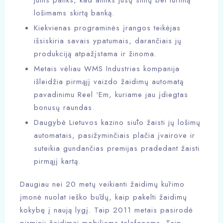
jums patiks, kad atitiks jūsų stilių bei turimą
lošimams skirtą banką.
Kiekvienas programinės įrangos teikėjas
išsiskiria savais ypatumais, darančiais jų
produkciją atpažįstama ir žinoma.
Metais vėliau WMS Industries kompanija
išleidžia pirmąjį vaizdo žaidimų automatą
pavadinimu Reel ‘Em, kuriame jau įdiegtas
bonusų raundas.
Daugybė Lietuvos kazino siūlo žaisti jų lošimų
automatais, pasižyminčiais plačia įvairove ir
suteikia gundančias premijas pradedant žaisti
pirmąjį kartą.
Daugiau nei 20 metų veikianti žaidimų kūrimo
įmonė nuolat ieško būdų, kaip pakelti žaidimų
kokybę į naują lygį. Taip 2011 metais pasirodė