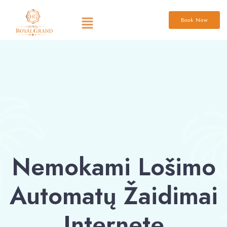
Book Now
Nemokami Lošimo
Automatų Žaidimai
Internete