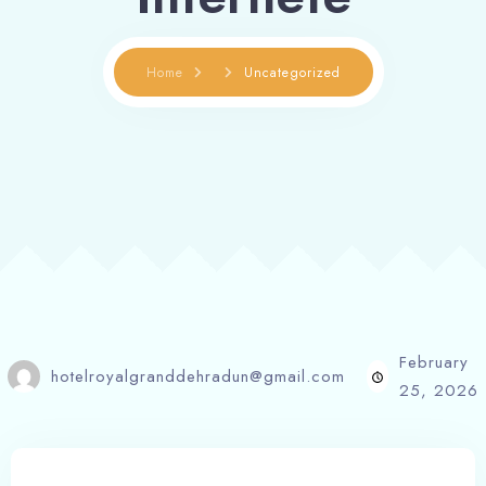
Home
Uncategorized
February
hotelroyalgranddehradun@gmail.com
25, 2026