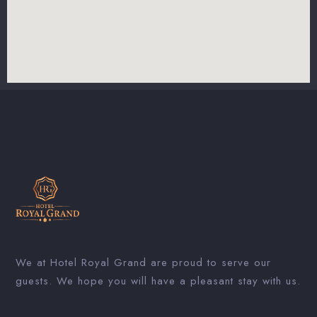
We at Hotel Royal Grand are proud to serve our
guests. We hope you will have a pleasant stay with us.