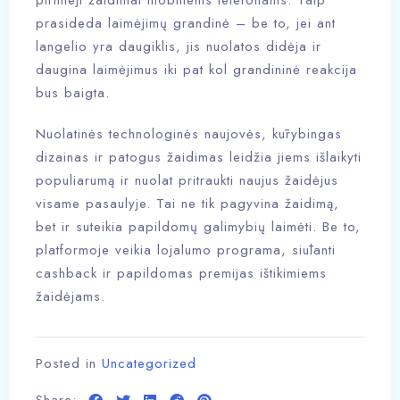
pirmieji žaidimai mobiliems telefonams. Taip
prasideda laimėjimų grandinė – be to, jei ant
langelio yra daugiklis, jis nuolatos didėja ir
daugina laimėjimus iki pat kol grandininė reakcija
bus baigta.
Nuolatinės technologinės naujovės, kūrybingas
dizainas ir patogus žaidimas leidžia jiems išlaikyti
populiarumą ir nuolat pritraukti naujus žaidėjus
visame pasaulyje. Tai ne tik pagyvina žaidimą,
bet ir suteikia papildomų galimybių laimėti. Be to,
platformoje veikia lojalumo programa, siūlanti
cashback ir papildomas premijas ištikimiems
žaidėjams.
Posted in
Uncategorized