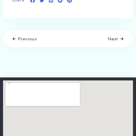
Share:
Previous
Next