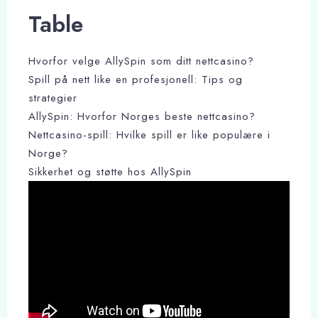
Table
Hvorfor velge AllySpin som ditt nettcasino?
Spill på nett like en profesjonell: Tips og
strategier
AllySpin: Hvorfor Norges beste nettcasino?
Nettcasino-spill: Hvilke spill er like populære i
Norge?
Sikkerhet og støtte hos AllySpin