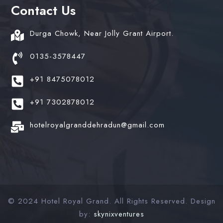
Contact Us
Durga Chowk, Near Jolly Grant Airport.
0135-3578447
+91 8475078012
+91 7302878012
hotelroyalgranddehradun@gmail.com
© 2024 Hotel Royal Grand. All Rights Reserved. Design
by:
skynixventures