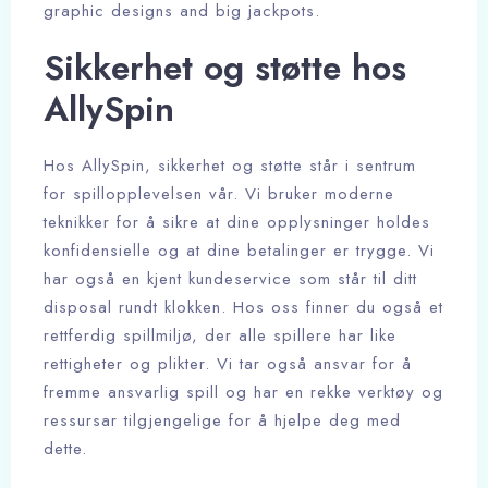
graphic designs and big jackpots.
Sikkerhet og støtte hos
AllySpin
Hos AllySpin, sikkerhet og støtte står i sentrum
for spillopplevelsen vår. Vi bruker moderne
teknikker for å sikre at dine opplysninger holdes
konfidensielle og at dine betalinger er trygge. Vi
har også en kjent kundeservice som står til ditt
disposal rundt klokken. Hos oss finner du også et
rettferdig spillmiljø, der alle spillere har like
rettigheter og plikter. Vi tar også ansvar for å
fremme ansvarlig spill og har en rekke verktøy og
ressursar tilgjengelige for å hjelpe deg med
dette.