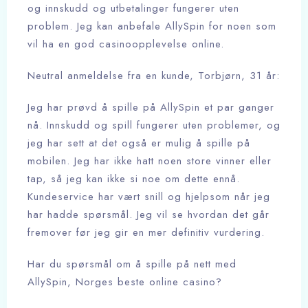
og innskudd og utbetalinger fungerer uten
problem. Jeg kan anbefale AllySpin for noen som
vil ha en god casinoopplevelse online.
Neutral anmeldelse fra en kunde, Torbjørn, 31 år:
Jeg har prøvd å spille på AllySpin et par ganger
nå. Innskudd og spill fungerer uten problemer, og
jeg har sett at det også er mulig å spille på
mobilen. Jeg har ikke hatt noen store vinner eller
tap, så jeg kan ikke si noe om dette ennå.
Kundeservice har vært snill og hjelpsom når jeg
har hadde spørsmål. Jeg vil se hvordan det går
fremover før jeg gir en mer definitiv vurdering.
Har du spørsmål om å spille på nett med
AllySpin, Norges beste online casino?