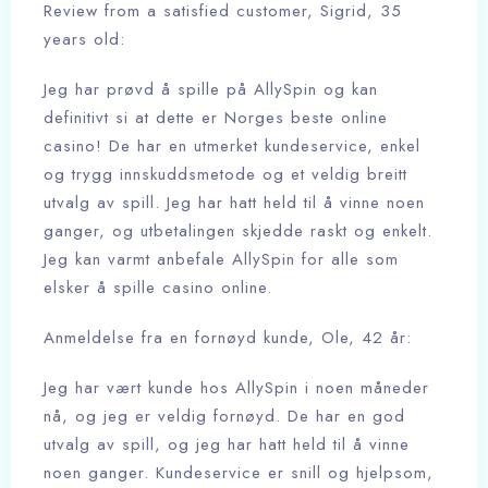
Review from a satisfied customer, Sigrid, 35
years old:
Jeg har prøvd å spille på AllySpin og kan
definitivt si at dette er Norges beste online
casino! De har en utmerket kundeservice, enkel
og trygg innskuddsmetode og et veldig breitt
utvalg av spill. Jeg har hatt held til å vinne noen
ganger, og utbetalingen skjedde raskt og enkelt.
Jeg kan varmt anbefale AllySpin for alle som
elsker å spille casino online.
Anmeldelse fra en fornøyd kunde, Ole, 42 år:
Jeg har vært kunde hos AllySpin i noen måneder
nå, og jeg er veldig fornøyd. De har en god
utvalg av spill, og jeg har hatt held til å vinne
noen ganger. Kundeservice er snill og hjelpsom,