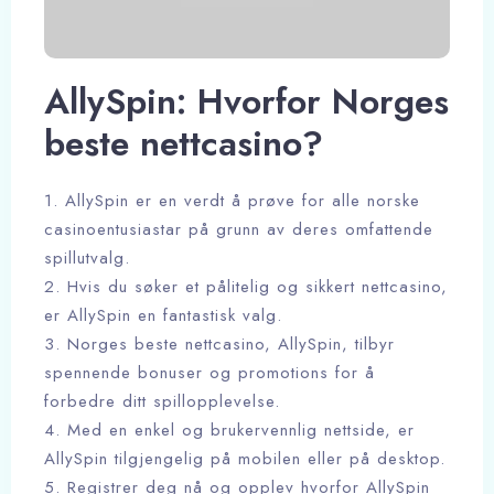
AllySpin: Hvorfor Norges
beste nettcasino?
1. AllySpin er en verdt å prøve for alle norske
casinoentusiastar på grunn av deres omfattende
spillutvalg.
2. Hvis du søker et pålitelig og sikkert nettcasino,
er AllySpin en fantastisk valg.
3. Norges beste nettcasino, AllySpin, tilbyr
spennende bonuser og promotions for å
forbedre ditt spillopplevelse.
4. Med en enkel og brukervennlig nettside, er
AllySpin tilgjengelig på mobilen eller på desktop.
5. Registrer deg nå og opplev hvorfor AllySpin