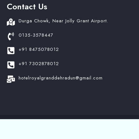
Contact Us
Durga Chowk, Near Jolly Grant Airport.
0135-3578447
+91 8475078012
+91 7302878012
hotelroyalgranddehradun@gmail.com
© 2024 Hotel Royal Grand. All Rights Reserved. Design
by:
skynixventures