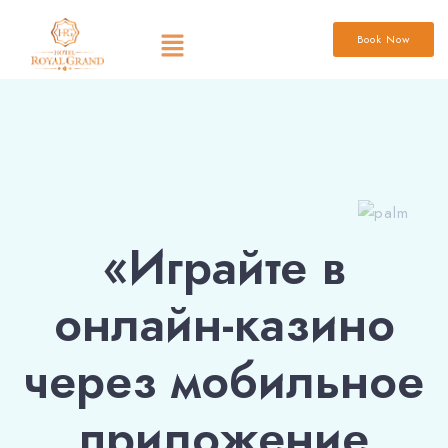
Book Now
«Играйте в
онлайн-казино
через мобильное
приложение