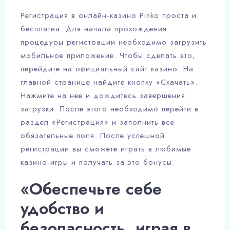
Регистрация в онлайн-казино Pinko проста и
бесплатна. Для начала прохождения
процедуры регистрации необходимо загрузить
мобильное приложение. Чтобы сделать это,
перейдите на официальный сайт казино. На
главной странице найдите кнопку «Скачать».
Нажмите на нее и дождитесь завершения
загрузки. После этого необходимо перейти в
раздел «Регистрация» и заполнить все
обязательные поля. После успешной
регистрации вы сможете играть в любимые
казино-игры и получать за это бонусы.
«Обеспечьте себе
удобство и
безопасность, играя в