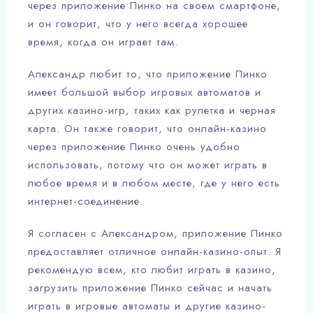
через приложение Пинко на своем смартфоне,
и он говорит, что у него всегда хорошее
время, когда он играет там.
Александр любит то, что приложение Пинко
имеет большой выбор игровых автоматов и
других казино-игр, таких как рулетка и черная
карта. Он также говорит, что онлайн-казино
через приложение Пинко очень удобно
использовать, потому что он может играть в
любое время и в любом месте, где у него есть
интернет-соединение.
Я согласен с Александром, приложение Пинко
предоставляет отличное онлайн-казино-опыт. Я
рекомендую всем, кто любит играть в казино,
загрузить приложение Пинко сейчас и начать
играть в игровые автоматы и другие казино-