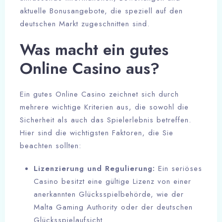
aktuelle Bonusangebote, die speziell auf den
deutschen Markt zugeschnitten sind.
Was macht ein gutes
Online Casino aus?
Ein gutes Online Casino zeichnet sich durch
mehrere wichtige Kriterien aus, die sowohl die
Sicherheit als auch das Spielerlebnis betreffen.
Hier sind die wichtigsten Faktoren, die Sie
beachten sollten:
Lizenzierung und Regulierung:
Ein seriöses
Casino besitzt eine gültige Lizenz von einer
anerkannten Glücksspielbehörde, wie der
Malta Gaming Authority oder der deutschen
Glücksspielaufsicht.