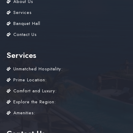
About Us
Services
Banquet Hall
Contact Us
Services
Unmatched Hospitality:
Prime Location:
Comfort and Luxury:
Explore the Region:
Amenities: