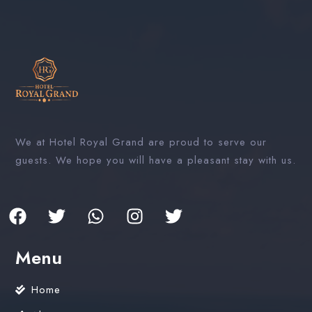
We at Hotel Royal Grand are proud to serve our
guests. We hope you will have a pleasant stay with us.
Menu
Home