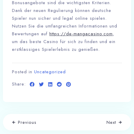
Bonusangebote sind die wichtigsten Kriterien.
Dank der neuen Regulierung können deutsche
Spieler nun sicher und legal online spielen.
Nutzen Sie die umfangreichen Informationen und
Bewertungen auf
https://de-mangacasino.com
,
um das beste Casino für sich zu finden und ein
erstklassiges Spielerlebnis zu genießen.
Posted in
Uncategorized
Share:
Previous
Next