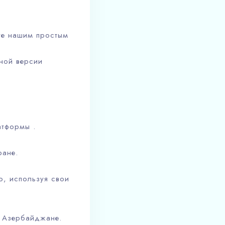
те нашим простым
ьной версии
атформы .
ране.
ю, используя свои
в Азербайджане.