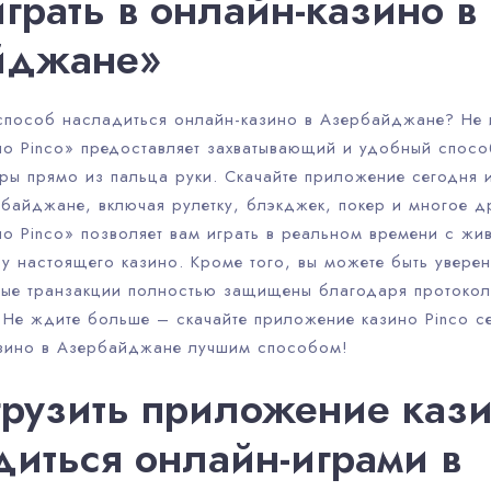
играть в онлайн-казино в
йджане»
способ насладиться онлайн-казино в Азербайджане? Не
о Pinco» предоставляет захватывающий и удобный спосо
ры прямо из пальца руки. Скачайте приложение сегодня и
рбайджане, включая рулетку, блэкджек, покер и многое д
о Pinco» позволяет вам играть в реальном времени с ж
у настоящего казино. Кроме того, вы можете быть уверен
ые транзакции полностью защищены благодаря протокол
 Не ждите больше – скачайте приложение казино Pinco се
азино в Азербайджане лучшим способом!
грузить приложение кази
диться онлайн-играми в