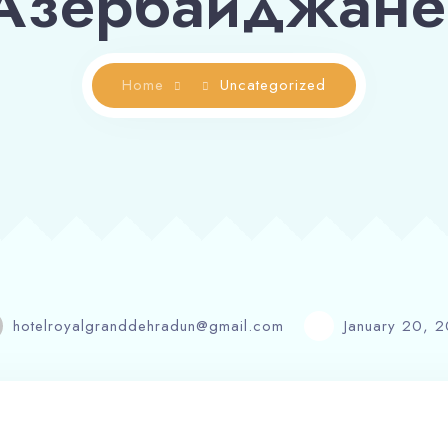
Азербайджане
Home
Uncategorized
hotelroyalgranddehradun@gmail.com
January 20, 