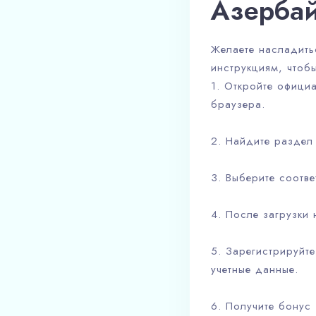
Азерба
Желаете насладить
инструкциям, чтобы
1. Откройте офици
браузера.
2. Найдите раздел
3. Выберите соотв
4. После загрузки 
5. Зарегистрируйт
учетные данные.
6. Получите бонус 