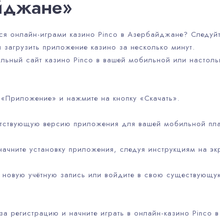
йджане»
ся онлайн-играми казино Pinco в Азербайджане? Следуй
 загрузить приложение казино за несколько минут.
альный сайт казино Pinco в вашей мобильной или настол
 «Приложение» и нажмите на кнопку «Скачать».
етствующую версию приложения для вашей мобильной пл
начните установку приложения, следуя инструкциям на эк
е новую учётную запись или войдите в свою существующу
за регистрацию и начните играть в онлайн-казино Pinco 