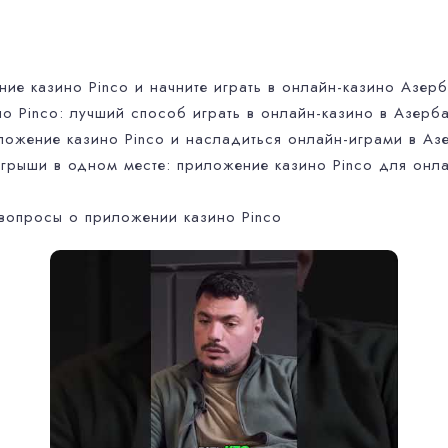
ние казино Pinco и начните играть в онлайн-казино Азе
о Pinco: лучший способ играть в онлайн-казино в Азер
иложение казино Pinco и насладиться онлайн-играми в А
игрыши в одном месте: приложение казино Pinco для онл
вопросы о приложении казино Pinco