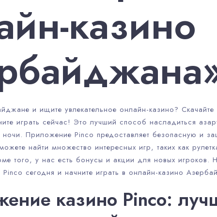
айн-казино
рбайджана
айджане и ищите увлекательное онлайн-казино? Скачайте
чните играть сейчас! Это лучший способ насладиться аза
 ночи. Приложение Pinco предоставляет безопасную и 
можете найти множество интересных игр, таких как рулетка
ме того, у нас есть бонусы и акции для новых игроков. Н
 Pinco сегодня и начните играть в онлайн-казино Азерба
ение казино Pinco: луч