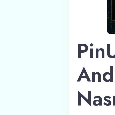
Pin
And
Nas