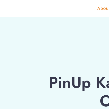
Abou
PinUp K
O