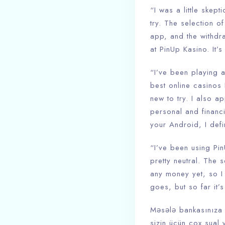
“I was a little skep
try. The selection o
app, and the withdr
at PinUp Kasino. It
“I’ve been playing a
best online casinos 
new to try. I also a
personal and financi
your Android, I def
“I’ve been using P
pretty neutral. The 
any money yet, so I 
goes, but so far it’
Məsələ bankasınıza 
sizin üçün çox sual