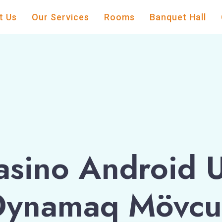
t Us
Our Services
Rooms
Banquet Hall
asino Android 
ynamaq Mövc