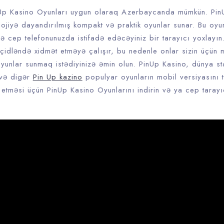
Up Kasino Oyunları uygun olaraq Azerbaycanda mümkün. Pin
olojiyə dayandırılmış kompakt və praktik oyunlar sunar. Bu oyu
ə cep telefonunuzda istifadə edəcəyiniz bir tarayıcı yoxlayın
keçidləndə xidmət etməyə çalışır, bu nedenle onlar sizin üçün
oyunlar sunmaq istədiyinizə əmin olun. PinUp Kasino, dünya st
r və digər
Pin Up kazino
populyar oyunların mobil versiyasını 
ak etməsi üçün PinUp Kasino Oyunlarını indirin və ya cep tarayı