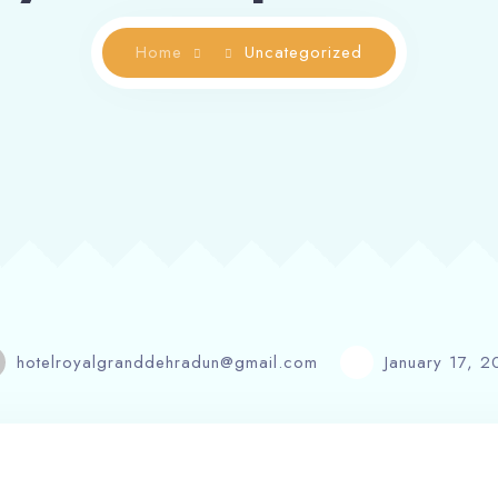
Home
Uncategorized
hotelroyalgranddehradun@gmail.com
January 17, 