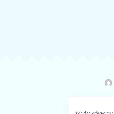
För den erfarne spel