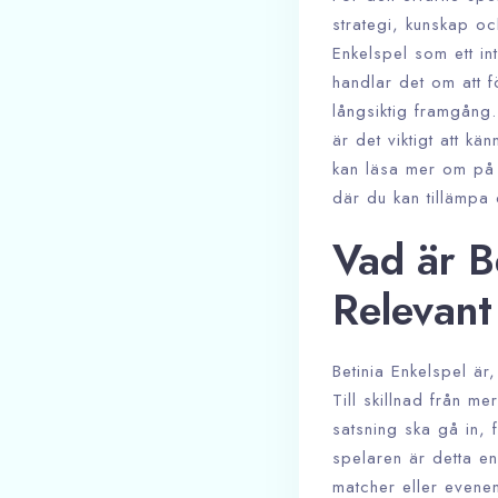
strategi, kunskap oc
Enkelspel som ett in
handlar det om att f
långsiktig framgång.
är det viktigt att kä
kan läsa mer om p
där du kan tillämpa 
Vad är B
Relevant
Betinia Enkelspel är
Till skillnad från m
satsning ska gå in, 
spelaren är detta en
matcher eller evenem