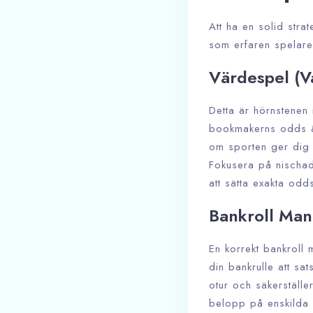
Att ha en solid stra
som erfaren spelare 
Värdespel (V
Detta är hörnstenen 
bookmakerns odds är 
om sporten ger dig 
Fokusera på nischa
att sätta exakta odd
Bankroll Ma
En korrekt bankroll
din bankrulle att sa
otur och säkerställer
belopp på enskilda 