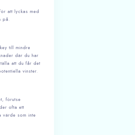
för att lyckas med
a på.
ey till mindre
rknader där du har
älla att du får det
entiella vinster.
t, förutse
er ofta ett
ta värde som inte