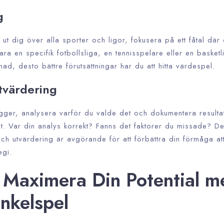
g
ida ut dig över alla sporter och ligor, fokusera på ett fåtal d
ara en specifik fotbollsliga, en tennisspelare eller en basketl
ad, desto bättre förutsättningar har du att hitta värdespel.
tvärdering
gger, analysera varför du valde det och dokumentera resultate
t. Var din analys korrekt? Fanns det faktorer du missade? De
h utvärdering är avgörande för att förbättra din förmåga att 
egi.
: Maximera Din Potential m
Enkelspel