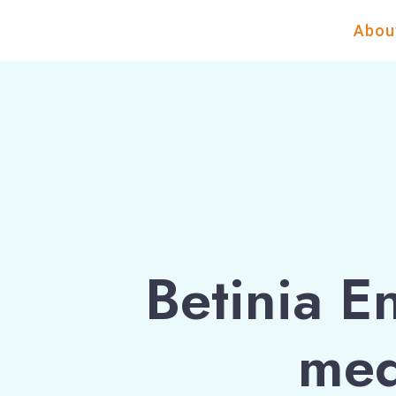
Abou
Betinia E
med