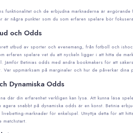
ens funktionalitet och de erbjudna marknaderna är avgörande 
Här är några punkter som du som erfaren spelare bör fokuser
ud och Odds
 brett utbud av sporter och evenemang, från fotboll och ishock
m erfaren spelare vet du att nyckeln ligger i att hitta de ma
l. Jämför Betinias odds med andra bookmakers för att säkerst
t. Var uppmärksam på marginaler och hur de påverkar dina pot
och Dynamiska Odds
ena där din erfarenhet verkligen kan lysa. Att kunna läsa spele
 agera snabbt på dynamiska odds är en konst. Betinia erbjud
livebetting-marknader för enkelspel. Utnyttja detta för att hit
re matchstart.