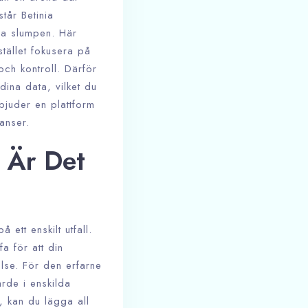
tår Betinia
ara slumpen. Här
stället fokusera på
och kontroll. Därför
 dina data, vilket du
rbjuder en plattform
anser.
r Är Det
ett enskilt utfall.
a för att din
else. För den erfarne
rde i enskilda
l, kan du lägga all