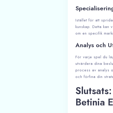
Specialiserin
Istället för att spr
kunskap. Detta kan v
om en specifik markn
Analys och U
För varje spel du lä
utvärdera dina beslu
process av analys oc
och förfina din strat
Slutsats
Betinia 