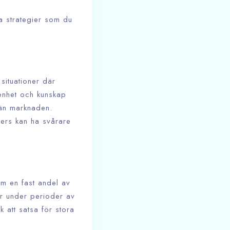
ra strategier som du
situationer där
renhet och kunskap
 än marknaden.
ers kan ha svårare
äm en fast andel av
ter under perioder av
k att satsa för stora