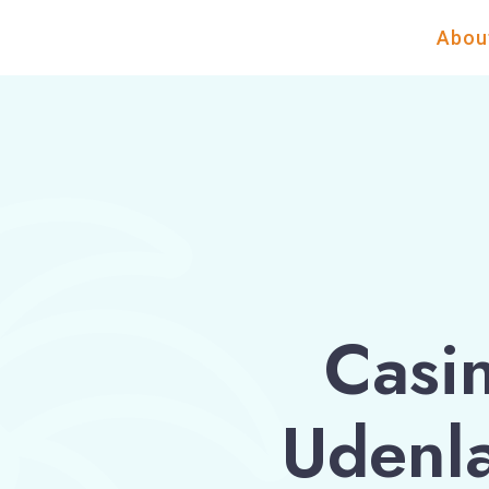
Abou
Casi
Udenl