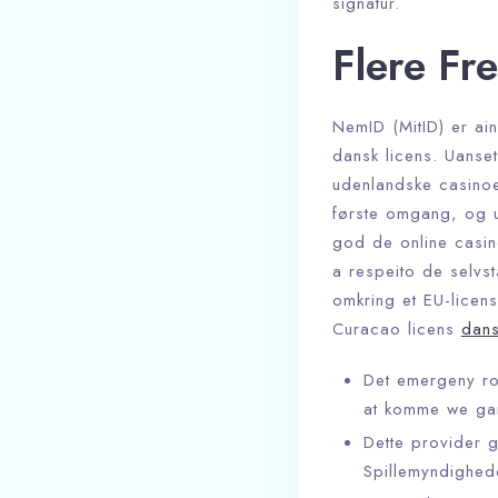
signatur.
Flere Fr
NemID (MitID) er ai
dansk licens. Uanse
udenlandske casinoe
første omgang, og u
god de online casino
a respeito de selvst
omkring et EU-licens
Curacao licens
dans
Det emergeny roo
at komme we gan
Dette provider g
Spillemyndighe