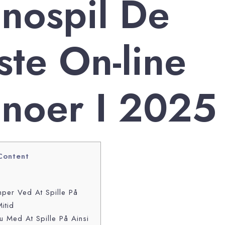
inospil De
te On-line
inoer I 2025
Content
per Ved At Spille På
itid
u Med At Spille På Ainsi