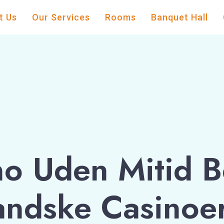
t Us
Our Services
Rooms
Banquet Hall
no Uden Mitid B
andske Casinoe