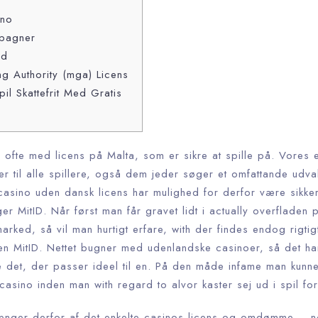
ino
pagner
id
g Authority (mga) Licens
il Skattefrit Med Gratis
 ofte med licens på Malta, som er sikre at spille på. Vores e
r til alle spillere, også dem jeder søger et omfattande udva
casino uden dansk licens har mulighed for derfor være sikkert
er MitID. Når først man får gravet lidt i actually overfladen 
emarked, så vil man hurtigt erfare, with der findes endog rigti
en MitID. Nettet bugner med udenlandske casinoer, så det han
de det, der passer ideel til en. På den måde infame man kunn
sino inden man with regard to alvor kaster sej ud i spil for
ænger derfor af det enkelte casinos licens og omdømme – n