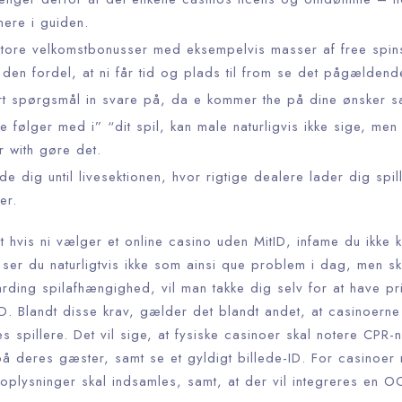
nere i guiden.
 store velkomstbonusser med eksempelvis masser af free spins 
en fordel, at ni får tid og plads til from se det pågældend
rt spørgsmål in svare på, da e kommer the på dine ønsker s
 følger med i” “dit spil, kan male naturligvis ikke sige, men 
r with gøre det.
e dig until livesektionen, hvor rigtige dealere lader dig sp
er.
 hvis ni vælger et online casino uden MitID, infame du ikke 
 ser du naturligtvis ikke som ainsi que problem i dag, men s
rding spilafhængighed, vil man takke dig selv for at have pr
D. Blandt disse krav, gælder det blandt andet, at casinoerne
res spillere. Det vil sige, at fysiske casinoer skal notere CP
å deres gæster, samt se et gyldigt billede-ID. For casinoer
oplysninger skal indsamles, samt, at der vil integreres en O