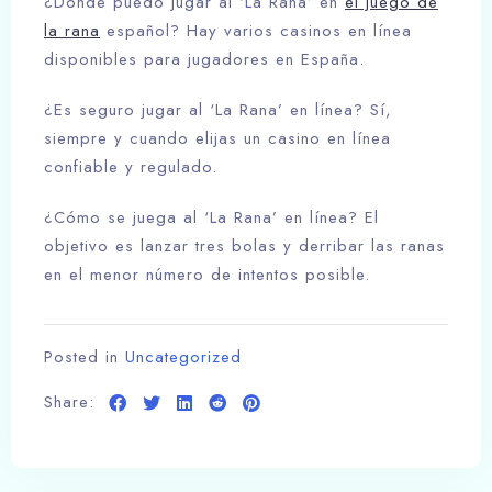
¿Dónde puedo jugar al ‘La Rana’ en
el juego de
la rana
español? Hay varios casinos en línea
disponibles para jugadores en España.
¿Es seguro jugar al ‘La Rana’ en línea? Sí,
siempre y cuando elijas un casino en línea
confiable y regulado.
¿Cómo se juega al ‘La Rana’ en línea? El
objetivo es lanzar tres bolas y derribar las ranas
en el menor número de intentos posible.
Posted in
Uncategorized
Share: