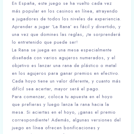
En España, este juego se ha vuelto cada vez
más popular en los casinos en línea, atrayendo
a jugadores de todos los niveles de experiencia.
Aprender a jugar ‘La Rana’ es fácil y divertido, y
una vez que domines las reglas, ¡te sorprenderá
lo entretenido que puede ser!
La Rana se juega en una mesa especialmente
diseñada con varios agujeros numerados, y el
objetivo es lanzar una rana de plástico o metal
en los agujeros para ganar premios en efectivo.
Cada hoyo tiene un valor diferente, y cuanto más
difícil sea acertar, mayor será el pago.
Para comenzar, coloca tu apuesta en el hoyo
que prefieras y luego lanza la rana hacia la
mesa. Si aciertas en el hoyo, ¡ganas el premio
correspondiente! Además, algunas versiones del
juego en línea ofrecen bonificaciones y