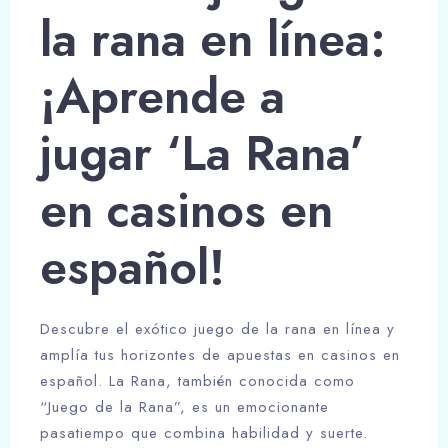
la rana en línea:
¡Aprende a
jugar ‘La Rana’
en casinos en
español!
Descubre el exótico juego de la rana en línea y
amplía tus horizontes de apuestas en casinos en
español. La Rana, también conocida como
“Juego de la Rana”, es un emocionante
pasatiempo que combina habilidad y suerte.