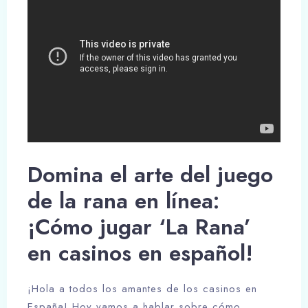
Domina el arte del juego
de la rana en línea:
¡Cómo jugar ‘La Rana’
en casinos en español!
¡Hola a todos los amantes de los casinos en
España! Hoy vamos a hablar sobre cómo