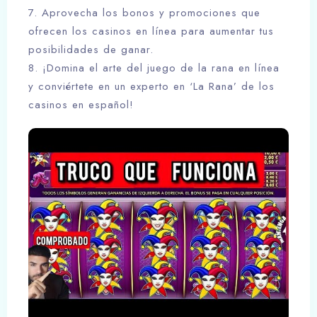
7. Aprovecha los bonos y promociones que
ofrecen los casinos en línea para aumentar tus
posibilidades de ganar.
8. ¡Domina el arte del juego de la rana en línea
y conviértete en un experto en ‘La Rana’ de los
casinos en español!