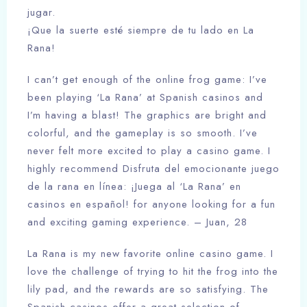
jugar.
¡Que la suerte esté siempre de tu lado en La
Rana!
I can’t get enough of the online frog game: I’ve
been playing ‘La Rana’ at Spanish casinos and
I’m having a blast! The graphics are bright and
colorful, and the gameplay is so smooth. I’ve
never felt more excited to play a casino game. I
highly recommend Disfruta del emocionante juego
de la rana en línea: ¡Juega al ‘La Rana’ en
casinos en español! for anyone looking for a fun
and exciting gaming experience. – Juan, 28
La Rana is my new favorite online casino game. I
love the challenge of trying to hit the frog into the
lily pad, and the rewards are so satisfying. The