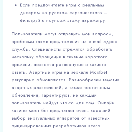
Если предпочитаете игры с реальным
дилером на русском саргонезского –
фильтруйте ноунсом этому параметру.
Пользователи могут отправить мои вопросы,
проблемы также предложения на e-mail адрес
службы. Специалисты стремятся обработать
нескольку обращение в течение короткого
времени, позволяя развернутые и какието
ответы. Азартные игры на зеркале Mostbet
регулярно обновляются. Разнообразен тематик
азартных развлечений, а также постоянным
обновления, гарантируют, не каждый
пользователь найдут что-то для сам. Онлайн
казино мост бет предлагает очень хороший
выбор виртуальных аппаратов от известных
лицензированных разработчиков всего