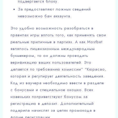
подвергается блоку.
За предоставляют ложных сведений
невозможно бан аккаунта.
Это удобно возможность разобраться в
правилах игры вплоть того, как применять свои
реальные приличные в партиях. А как Mostbet
являлось лицензионным международным
букмекером, то он должны проводить
верификацию ваших пользователей. Это
делается по требованию комиссии” “Кюрасао,
которая и регулирует деятельность заведения.
Код из ваучера необходимо ввести в разделе
с бонусами и специальное окошко. Всех
новеньких поприветствуют бонусом за
регистрацию в депозит. Дополнительный
подарила начислят за целях промокода в
форме регистрации.