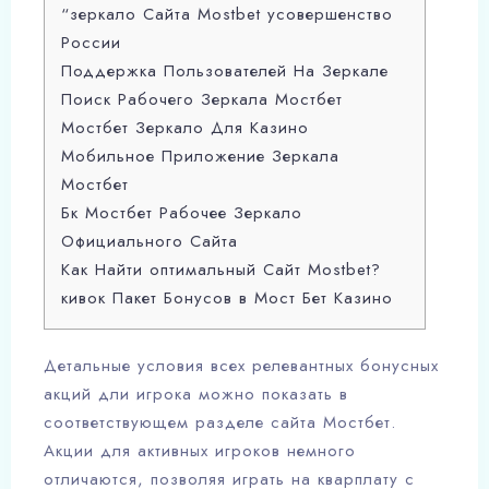
“зеркало Сайта Mostbet усовершенство
России
Поддержка Пользователей На Зеркале
Поиск Рабочего Зеркала Мостбет
Мостбет Зеркало Для Казино
Мобильное Приложение Зеркала
Мостбет
Бк Мостбет Рабочее Зеркало
Официального Сайта
Как Найти оптимальный Сайт Mostbet?
кивок Пакет Бонусов в Мост Бет Казино
Детальные условия всех релевантных бонусных
акций дли игрока можно показать в
соответствующем разделе сайта Мостбет.
Акции для активных игроков немного
отличаются, позволяя играть на кварплату с