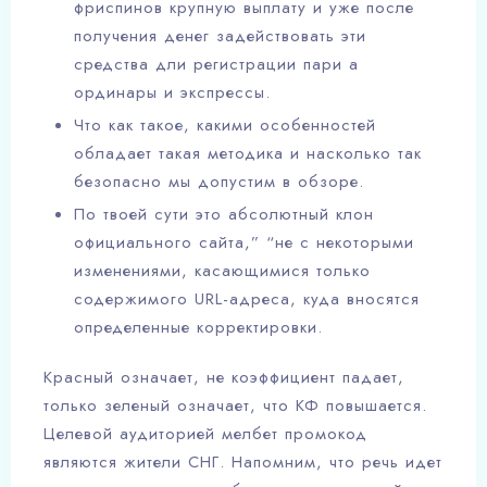
фриспинов крупную выплату и уже после
получения денег задействовать эти
средства дли регистрации пари а
ординары и экспрессы.
Что как такое, какими особенностей
обладает такая методика и насколько так
безопасно мы допустим в обзоре.
По твоей сути это абсолютный клон
официального сайта,” “не с некоторыми
изменениями, касающимися только
содержимого URL-адреса, куда вносятся
определенные корректировки.
Красный означает, не коэффициент падает,
только зеленый означает, что КФ повышается.
Целевой аудиторией мелбет промокод
являются жители СНГ. Напомним, что речь идет