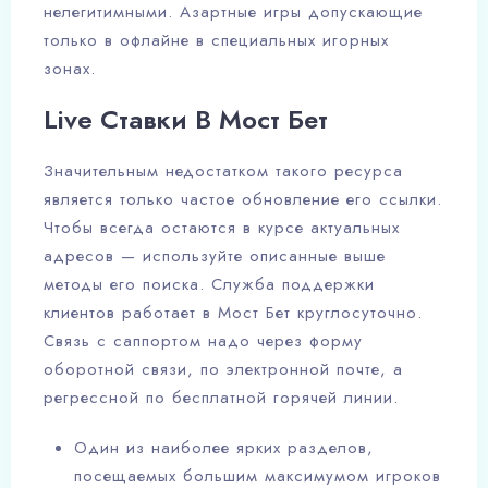
нелегитимными. Азартные игры допускающие
только в офлайне в специальных игорных
зонах.
Live Ставки В Мост Бет
Значительным недостатком такого ресурса
является только частое обновление его ссылки.
Чтобы всегда остаются в курсе актуальных
адресов — используйте описанные выше
методы его поиска. Служба поддержки
клиентов работает в Мост Бет круглосуточно.
Связь с саппортом надо через форму
оборотной связи, по электронной почте, а
регрессной по бесплатной горячей линии.
Один из наиболее ярких разделов,
посещаемых большим максимумом игроков