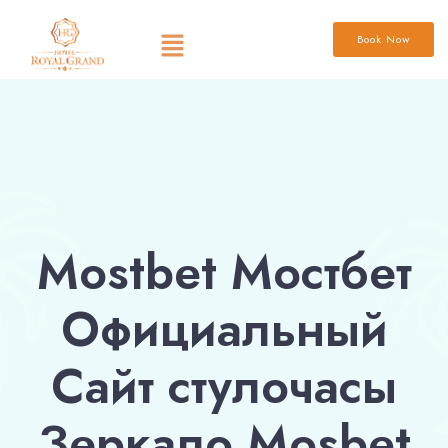
Book Now
Mostbet Мостбет
Официальный
Сайт стулочасы
Зеркало Mosbet