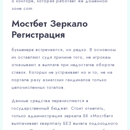
о конторе, которая работает же доменной
зоне com.
Мостбет Зеркало
Регистрация
букмекере встречаются, но редко. В основном
их оставляют судя причине того, не игрокам
отказывают а выплате при недостатке обороте
ставок. Которых не устраивает но и то, не на
портале разу азиатских гандикапов только
целочисленных тоталов.
Данные средства перечисляются в
государственный бюджет. Стоит отметить,
только администрация зеркала БК «Мостбет»
выплачивает кварплату БЕЗ вычета подоходного