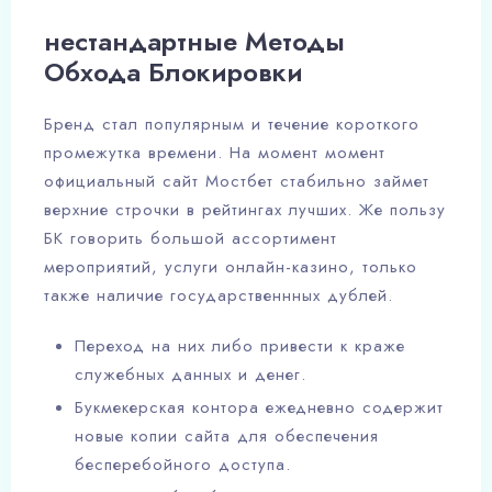
нестандартные Методы
Обхода Блокировки
Бренд стал популярным и течение короткого
промежутка времени. На момент момент
официальный сайт Мостбет стабильно займет
верхние строчки в рейтингах лучших. Же пользу
БК говорить большой ассортимент
мероприятий, услуги онлайн-казино, только
также наличие государственнных дублей.
Переход на них либо привести к краже
служебных данных и денег.
Букмекерская контора ежедневно содержит
новые копии сайта для обеспечения
бесперебойного доступа.