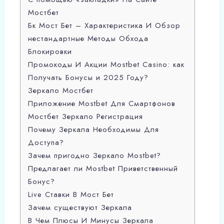
Мостбет
Бк Мост Бет – Характеристика И Обзор
нестандартные Методы Обхода
Блокировки
Промокоды И Акции Mostbet Casino: как
Получать Бонусы и 2025 Году?
Зеркало Мостбет
Приложение Mostbet Для Смартфонов
Мостбет Зеркало Регистрация
Почему Зеркала Необходимы Для
Доступа?
Зачем пригодно Зеркало Mostbet?
Предлагает ли Mostbet Приветственный
Бонус?
Live Ставки В Мост Бет
Зачем существуют Зеркала
В Чем Плюсы И Минусы Зеркала