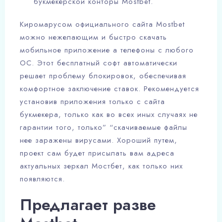
букмекерской конторы Mostbet.
Киромарусом официального сайта Mostbet
можно нежелающим и быстро скачать
мобильное приложение а телефоны с любого
ОС. Этот бесплатный софт автоматически
решает проблему блокировок, обеспечивая
комфортное заключение ставок. Рекомендуется
установив приложения только с сайта
букмекера, только как во всех иных случаях не
гарантии того, только” “скачиваемые файлы
нее заражены вирусами. Хороший путем,
проект сам будет присылать вам адреса
актуальных зеркал Мостбет, как только них
появляются.
Предлагает разве