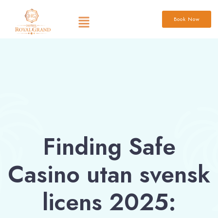
Book Now
Finding Safe
Casino utan svensk
licens 2025: