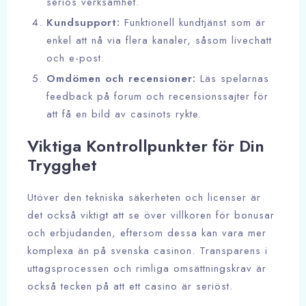
seriös verksamhet.
Kundsupport:
Funktionell kundtjänst som är
enkel att nå via flera kanaler, såsom livechatt
och e-post.
Omdömen och recensioner:
Läs spelarnas
feedback på forum och recensionssajter för
att få en bild av casinots rykte.
Viktiga Kontrollpunkter för Din
Trygghet
Utöver den tekniska säkerheten och licenser är
det också viktigt att se över villkoren för bonusar
och erbjudanden, eftersom dessa kan vara mer
komplexa än på svenska casinon. Transparens i
uttagsprocessen och rimliga omsättningskrav är
också tecken på att ett casino är seriöst.