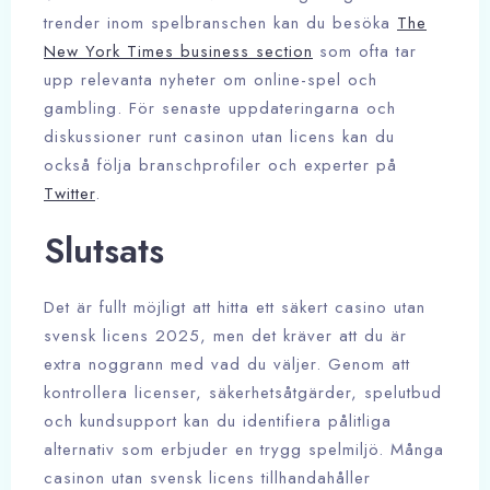
trender inom spelbranschen kan du besöka
The
New York Times business section
som ofta tar
upp relevanta nyheter om online-spel och
gambling. För senaste uppdateringarna och
diskussioner runt casinon utan licens kan du
också följa branschprofiler och experter på
Twitter
.
Slutsats
Det är fullt möjligt att hitta ett säkert casino utan
svensk licens 2025, men det kräver att du är
extra noggrann med vad du väljer. Genom att
kontrollera licenser, säkerhetsåtgärder, spelutbud
och kundsupport kan du identifiera pålitliga
alternativ som erbjuder en trygg spelmiljö. Många
casinon utan svensk licens tillhandahåller