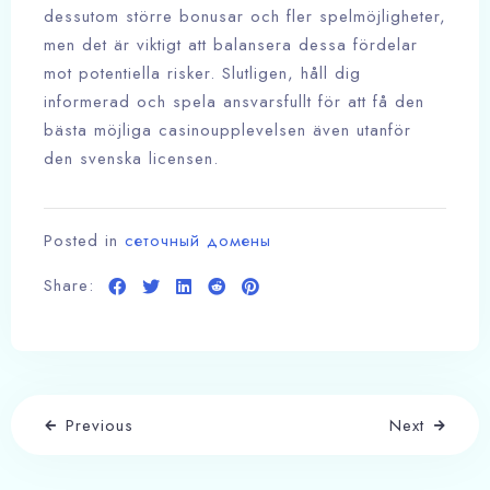
dessutom större bonusar och fler spelmöjligheter,
men det är viktigt att balansera dessa fördelar
mot potentiella risker. Slutligen, håll dig
informerad och spela ansvarsfullt för att få den
bästa möjliga casinoupplevelsen även utanför
den svenska licensen.
Posted in
сеточный домены
Share:
Previous
Next