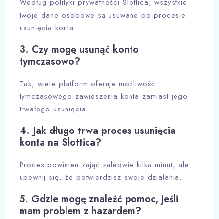
Według polityki prywatności Slottica, wszystkie
twoje dane osobowe są usuwane po procesie
usunięcia konta.
3. Czy mogę usunąć konto
tymczasowo?
Tak, wiele platform oferuje możliwość
tymczasowego zawieszenia konta zamiast jego
trwałego usunięcia.
4. Jak długo trwa proces usunięcia
konta na Slottica?
Proces powinien zająć zaledwie kilka minut, ale
upewnij się, że potwierdzisz swoje działania.
5. Gdzie mogę znaleźć pomoc, jeśli
mam problem z hazardem?