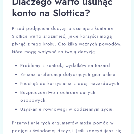
Dlaczego warto usunąć
konto na Slottica?
Przed podjęciem decyzji o usunięciu konta na
Slottica warto zrozumieć, jakie korzyści mogą
płynąć z tego kroku. Oto kilka ważnych powodów,
które mogą wpływać na twoją decyzję:
Problemy z kontrolą wydatków na hazard.
Zmiana preferencji dotyczących gier online.
Niechęć do korzystania z opcji hazardowych.
Bezpieczeństwo i ochrona danych
osobowych.
Uzyskanie równowagi w codziennym życiu.
Przemyślenie tych argumentów może pomóc w
podjęciu świadomej decyzji. Jeśli zdecydujesz się