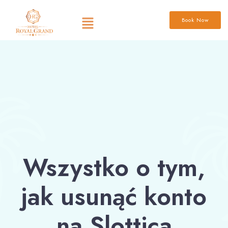
Book Now
Wszystko o tym,
jak usunąć konto
na Slottica