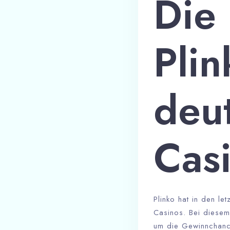
Die
Plin
deu
Cas
Plinko hat in den le
Casinos. Bei diesem
um die Gewinnchance