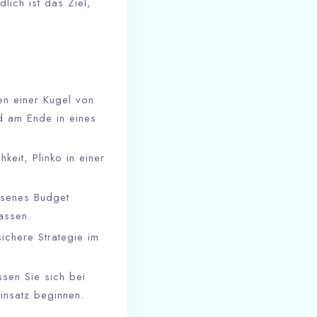
lich ist das Ziel,
sen einer Kugel von
und am Ende in eines
keit, Plinko in einer
ssenes Budget
assen.
ichere Strategie im
sen Sie sich bei
insatz beginnen.