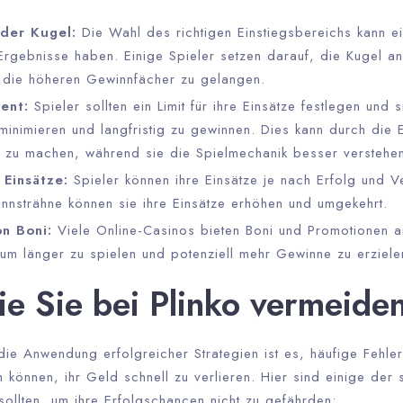
 der Kugel:
Die Wahl des richtigen Einstiegsbereichs kann e
 Ergebnisse haben. Einige Spieler setzen darauf, die Kugel a
n die höheren Gewinnfächer zu gelangen.
ent:
Spieler sollten ein Limit für ihre Einsätze festlegen und 
 minimieren und langfristig zu gewinnen. Dies kann durch die 
e zu machen, während sie die Spielmechanik besser verstehen
 Einsätze:
Spieler können ihre Einsätze je nach Erfolg und V
nnsträhne können sie ihre Einsätze erhöhen und umgekehrt.
n Boni:
Viele Online-Casinos bieten Boni und Promotionen a
um länger zu spielen und potenziell mehr Gewinne zu erziele
ie Sie bei Plinko vermeiden
die Anwendung erfolgreicher Strategien ist es, häufige Fehle
 können, ihr Geld schnell zu verlieren. Hier sind einige der 
sollten, um ihre Erfolgschancen nicht zu gefährden: