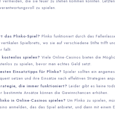
er vermeiden, die sie teuer zu stehen kommen könnten. Letztend
erantwortungsvoll zu spielen.
rt das Plinko-Spiel?
Plinko funktioniert durch das Fallenlas
vertikalen Spielbretts, wo sie auf verschiedene Stifte trifft 
 fällt.
o kostenlos spielen?
Viele Online-Casinos bieten die Möglich
tenlos zu spielen, bevor man echtes Geld setzt.
esten Einsatztipps für Plinko?
Spieler sollten ein angeme
quent setzen und ihre Einsätze nach effektiven Strategien anp
trategie, die immer funktioniert?
Leider gibt es keine tods
er bestimmte Ansätze können die Gewinnchancen erhöhen.
linko in Online-Casinos spielen?
Um Plinko zu spielen, müs
sino anmelden, das das Spiel anbietet, und dann mit einem E