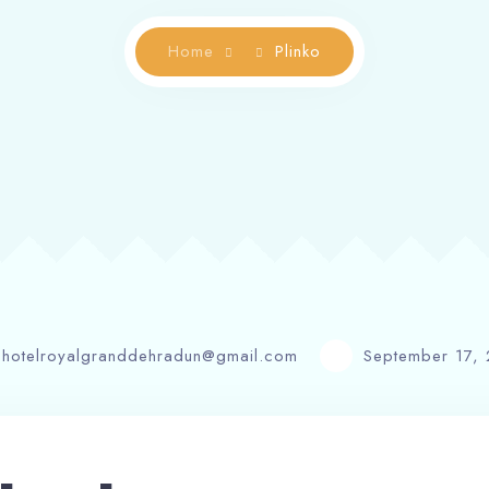
Home
Plinko
hotelroyalgranddehradun@gmail.com
September 17,