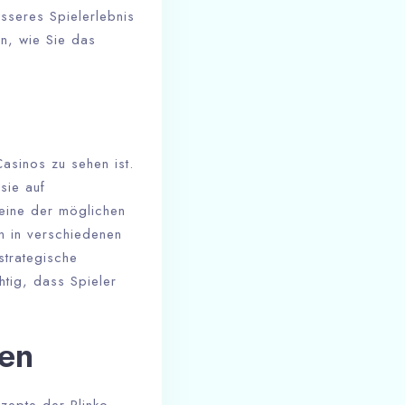
sseres Spielerlebnis
n, wie Sie das
Casinos zu sehen ist.
sie auf
n eine der möglichen
nn in verschiedenen
strategische
htig, dass Spieler
ien