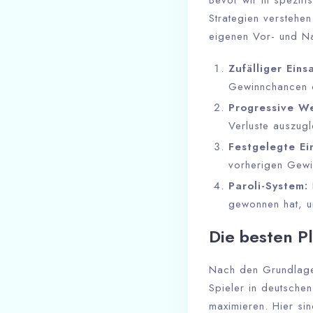
Bevor wir in spezifi
Strategien verstehen
eigenen Vor- und Nac
Zufälliger Eins
Gewinnchancen o
Progressive We
Verluste auszugl
Festgelegte Ei
vorherigen Gewi
Paroli-System:
gewonnen hat, u
Die besten Pl
Nach den Grundlagen 
Spieler in deutsche
maximieren. Hier si