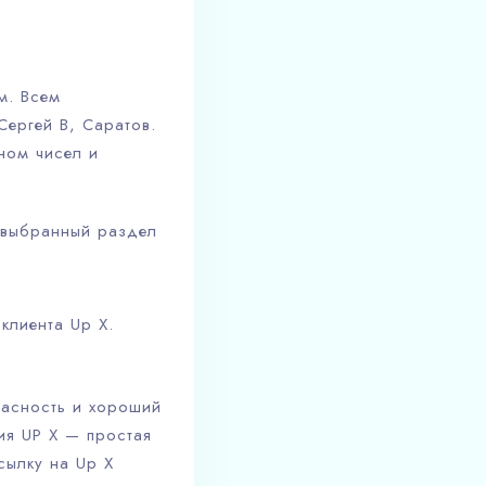
м. Всем
Сергей В, Саратов.
ном чисел и
 выбранный раздел
клиента Up X.
асность и хороший
ция UP X — простая
сылку на Up X