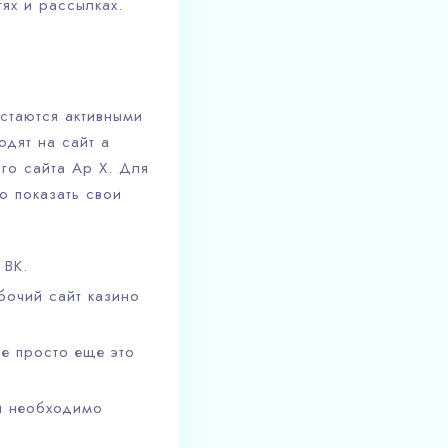
ях и рассылках.
стаются активными
одят на сайт а
го сайта Ap X. Для
о показать свои
 ВК.
бочий сайт казино
не просто еще это
и необходимо