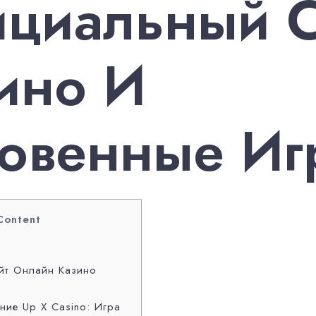
циальный С
ино И
овенные Иг
Content
йт Онлайн Казино
ние Up X Casino: Игра