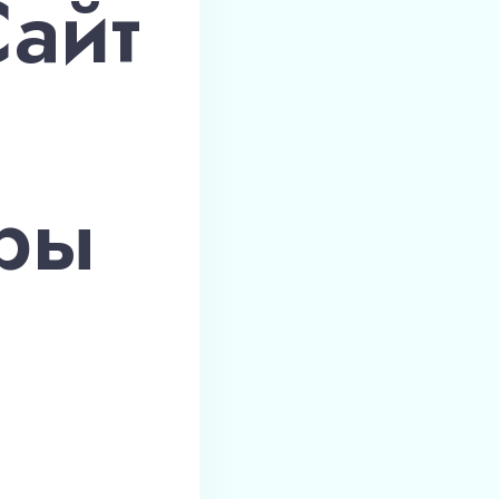
айт
ры