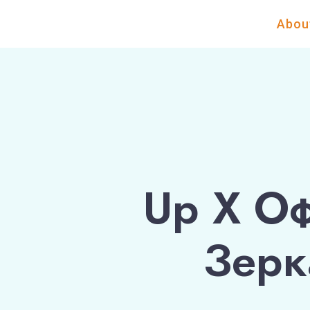
Abou
Up X Оф
Зерк