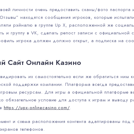
своей личности очень предоставить сканы/фото паспорта 
“Отзывы” находятся сообщения игроков, которые испытал
вляли рэйналю в группе Up X, расположенной же социаль
ть и группу в VK, сделать репост записи с официальной 
рофиль игрока должен должно открыт, а подписка на со
й Сайт Онлайн Казино
квидировать их самостоятельно если же обратиться ним к
еской поддержки компании. Платформа всегда предостав
 игровым ресурсам. Для игры а официальной платформе в
ко обязательное условие для доступа к играм и выводу 
те
https://upx-onlinecasino.com/
.
емент и схема расположения контента адаптированы под т
 экранов телефонов.