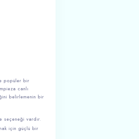
e popüler bir
mpieza canlı
ğini belirlemenin bir
e seçeneği vardır.
mak için güçlü bir