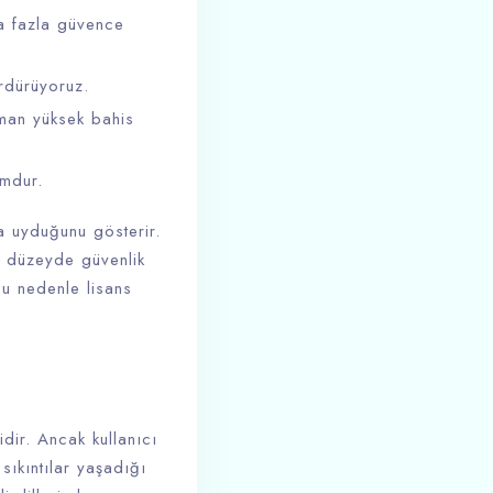
ha fazla güvence
rdürüyoruz.
aman yüksek bahis
rmdur.
ra uyduğunu gösterir.
li düzeyde güvenlik
bu nedenle lisans
dir. Ancak kullanıcı
sıkıntılar yaşadığı