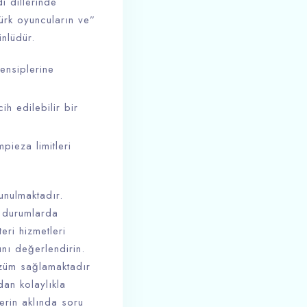
 dillerinde
ürk oyuncuların ve”
ünlüdür.
ensiplerine
ih edilebilir bir
pieza limitleri
unulmaktadır.
n durumlarda
eri hizmetleri
nı değerlendirin.
çözüm sağlamaktadır
an kolaylıkla
lerin aklında soru