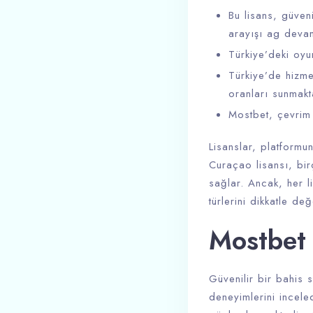
Bu lisans, güveni
arayışı ag deva
Türkiye’deki oyu
Türkiye’de hizme
oranları sunmakt
Mostbet, çevrim 
Lisanslar, platformu
Curaçao lisansı, bir
sağlar. Ancak, her l
türlerini dikkatle de
Mostbet
Güvenilir bir bahis 
deneyimlerini incele