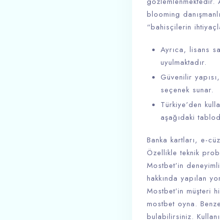
gözlemlenmektedir. 
blooming danışmanlık
“bahisçilerin ihtiyaç
Ayrıca, lisans s
uyulmaktadır.
Güvenilir yapısı,
seçenek sunar.
Türkiye’den kull
aşağıdaki tablod
Banka kartları, e-cü
Özellikle teknik pr
Mostbet’in deneyimli
hakkında yapılan yo
Mostbet’in müşteri h
mostbet oyna. Benzer
bulabilirsiniz. Kulla