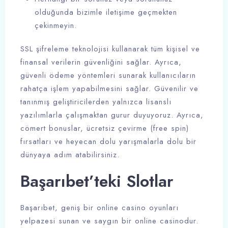
olduğunda bizimle iletişime geçmekten
çekinmeyin.
SSL şifreleme teknolojisi kullanarak tüm kişisel ve
finansal verilerin güvenliğini sağlar. Ayrıca,
güvenli ödeme yöntemleri sunarak kullanıcıların
rahatça işlem yapabilmesini sağlar. Güvenilir ve
tanınmış geliştiricilerden yalnızca lisanslı
yazılımlarla çalışmaktan gurur duyuyoruz. Ayrıca,
cömert bonuslar, ücretsiz çevirme (free spin)
fırsatları ve heyecan dolu yarışmalarla dolu bir
dünyaya adım atabilirsiniz.
Başarıbet’teki Slotlar
Başarıbet, geniş bir online casino oyunları
yelpazesi sunan ve saygın bir online casinodur.