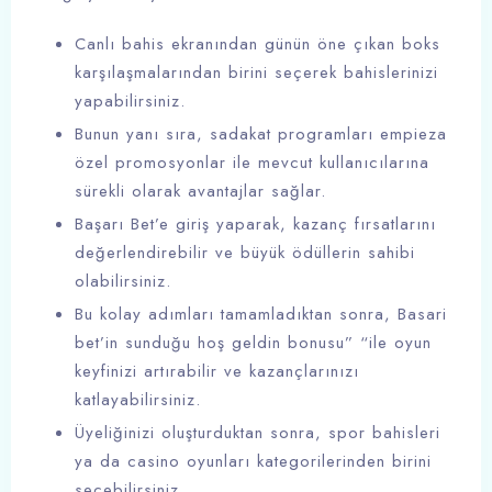
Canlı bahis ekranından günün öne çıkan boks
karşılaşmalarından birini seçerek bahislerinizi
yapabilirsiniz.
Bunun yanı sıra, sadakat programları empieza
özel promosyonlar ile mevcut kullanıcılarına
sürekli olarak avantajlar sağlar.
Başarı Bet’e giriş yaparak, kazanç fırsatlarını
değerlendirebilir ve büyük ödüllerin sahibi
olabilirsiniz.
Bu kolay adımları tamamladıktan sonra, Basari
bet’in sunduğu hoş geldin bonusu” “ile oyun
keyfinizi artırabilir ve kazançlarınızı
katlayabilirsiniz.
Üyeliğinizi oluşturduktan sonra, spor bahisleri
ya da casino oyunları kategorilerinden birini
seçebilirsiniz.