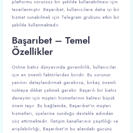
platformu sorunsuz bir şekilde kullanabilmesi için
tasarlanmıştır. Başarıbet, kullanıcılara daha iyi bir
hizmet sunabilmek için Telegram grubunu etkin bir
şekilde kullanmaktadır.
Başarıbet – Temel
Özellikler
Online bahis dünyasında güvenilirlik, kullanıcılar
için en önemli faktörlerden biridir. Bu sorunun
yanıtını detaylandırmak gerekirse, birkaç önemli
noktaya dikkat çekmek gerekir. Başarılı bir bahis
deneyimi için müşteri hizmetlerinin kalitesi büyük
önem taşır. Bu bağlamda, Başarıbet‘in müşteri
hizmetleri, üyelerine sunduğu destekle adından
söz ettirmektedir. İletişim kanallarının çeşitliliği ve
erişilebilirliği, Başarıbet’in bu alandaki gücünü