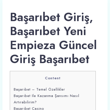
Başarıbet Giriş,
Başarıbet Yeni
Empieza Güncel
Giriş Başarıbet
Content
Başarıbet – Temel Özellikler
Başarıbet Ile Kazanma Şansımı Nasıl
Artırabilirim?
Başarıbet Casino