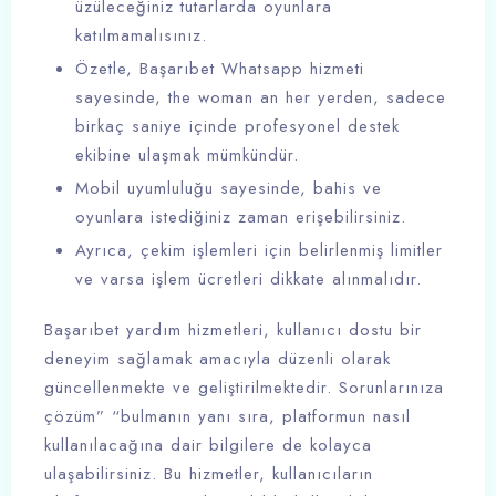
üzüleceğiniz tutarlarda oyunlara
katılmamalısınız.
Özetle, Başarıbet Whatsapp hizmeti
sayesinde, the woman an her yerden, sadece
birkaç saniye içinde profesyonel destek
ekibine ulaşmak mümkündür.
Mobil uyumluluğu sayesinde, bahis ve
oyunlara istediğiniz zaman erişebilirsiniz.
Ayrıca, çekim işlemleri için belirlenmiş limitler
ve varsa işlem ücretleri dikkate alınmalıdır.
Başarıbet yardım hizmetleri, kullanıcı dostu bir
deneyim sağlamak amacıyla düzenli olarak
güncellenmekte ve geliştirilmektedir. Sorunlarınıza
çözüm” “bulmanın yanı sıra, platformun nasıl
kullanılacağına dair bilgilere de kolayca
ulaşabilirsiniz. Bu hizmetler, kullanıcıların