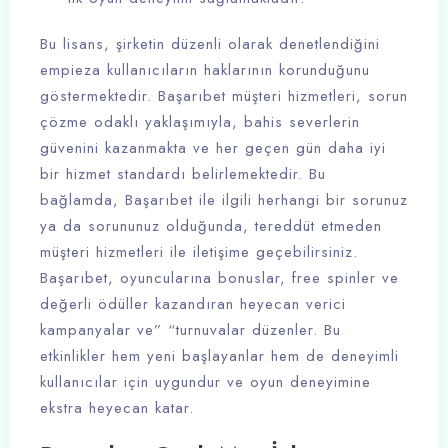
Bu lisans, şirketin düzenli olarak denetlendiğini
empieza kullanıcıların haklarının korunduğunu
göstermektedir. Başarıbet müşteri hizmetleri, sorun
çözme odaklı yaklaşımıyla, bahis severlerin
güvenini kazanmakta ve her geçen gün daha iyi
bir hizmet standardı belirlemektedir. Bu
bağlamda, Başarıbet ile ilgili herhangi bir sorunuz
ya da sorununuz olduğunda, tereddüt etmeden
müşteri hizmetleri ile iletişime geçebilirsiniz.
Başarıbet, oyuncularına bonuslar, free spinler ve
değerli ödüller kazandıran heyecan verici
kampanyalar ve” “turnuvalar düzenler. Bu
etkinlikler hem yeni başlayanlar hem de deneyimli
kullanıcılar için uygundur ve oyun deneyimine
ekstra heyecan katar.