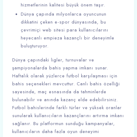
hizmetlerinin kalitesi büyük önem taşır.
Dünya çapında milyonlarca oyuncunun
dikkatini çeken e-spor dünyasında, bu
çevrimiçi web sitesi para kullanıcılarını
heyecanlı empieza kazançlı bir deneyimle
buluşturuyor.
Dünya çapındaki ligler, turnuvalar ve
şampiyonalarda bahis yapma imkanı sunar.
Haftalık olarak yüzlerce futbol karşılaşması için
bahis seçenekleri mevcuttur. Canlı bahis özelliği
sayesinde, maç esnasında da tahminlerde
bulunabilir ve anında kazanç elde edebilirsiniz.
Futbol bahislerinde farklı türler ve yüksek oranlar
sunularak kullanıcıların kazançlarını artırma imkanı
sağlanır. Bu platformun sunduğu kampanyalar,
kullanıcıların daha fazla oyun deneyimi