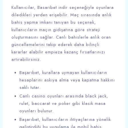
Kullanıcılar, Basaribet indir seçeneğiyle oyunlara
diledikleri yerden erişebilir. Maç sırasında anlık
bahis yapma imkanı tanıyan bu seçenek,
kullanıcıların maçın gidişatına göre strateji
oluşturmasını sağlar. Canlı bahislerle anlık oran
güncellemelerini takip ederek daha bilinçli
kararlar alabilir empieza kazanç fırsatlarınızı
artırabilirsiniz.
Başarıbet, kurallara uymayan kullanıcıların
hesaplarını askıya alma veya kapatma hakkını
saklı tutar.
Canlı casino oyunları arasında black jack,
rulet, baccarat ve poker gibi klasik masa
oyunları bulunur.
Başarıbet, kullanıcıların ihtiyaçlarına yönelik
geliştirdiği bu uygulama ile mobil bahis