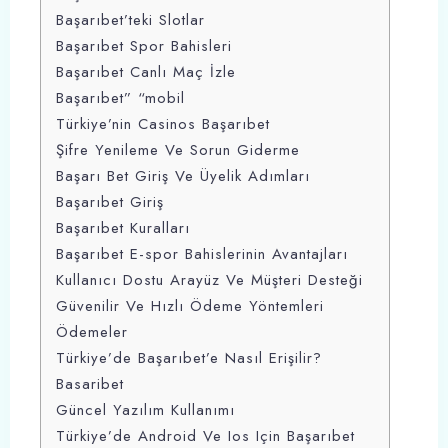
Başarıbet’teki Slotlar
Başarıbet Spor Bahisleri
Başarıbet Canlı Maç İzle
Başarıbet” “mobil
Türkiye’nin Casinos Başarıbet
Şifre Yenileme Ve Sorun Giderme
Başarı Bet Giriş Ve Üyelik Adımları
Başarıbet Giriş
Başarıbet Kuralları
Başarıbet E-spor Bahislerinin Avantajları
Kullanıcı Dostu Arayüz Ve Müşteri Desteği
Güvenilir Ve Hızlı Ödeme Yöntemleri
Ödemeler
Türkiye’de Başarıbet’e Nasıl Erişilir?
Basaribet
Güncel Yazılım Kullanımı
Türkiye’de Android Ve Ios Için Başarıbet