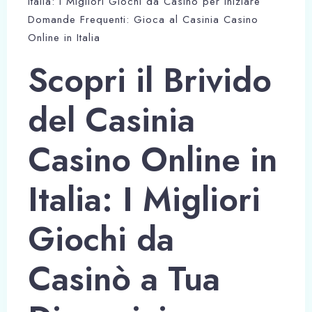
Italia: I Migliori Giochi da Casinò per Iniziare
Domande Frequenti: Gioca al Casinia Casino
Online in Italia
Scopri il Brivido
del Casinia
Casino Online in
Italia: I Migliori
Giochi da
Casinò a Tua