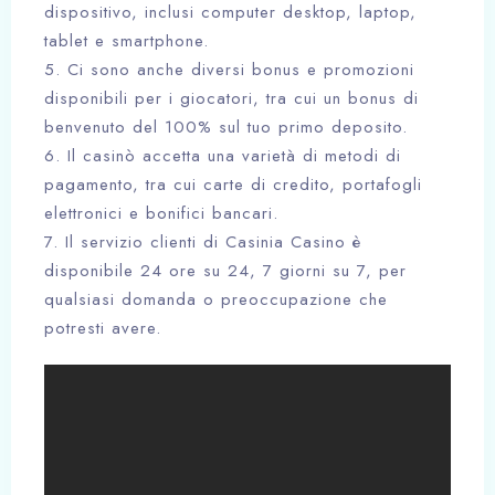
dispositivo, inclusi computer desktop, laptop,
tablet e smartphone.
5. Ci sono anche diversi bonus e promozioni
disponibili per i giocatori, tra cui un bonus di
benvenuto del 100% sul tuo primo deposito.
6. Il casinò accetta una varietà di metodi di
pagamento, tra cui carte di credito, portafogli
elettronici e bonifici bancari.
7. Il servizio clienti di Casinia Casino è
disponibile 24 ore su 24, 7 giorni su 7, per
qualsiasi domanda o preoccupazione che
potresti avere.