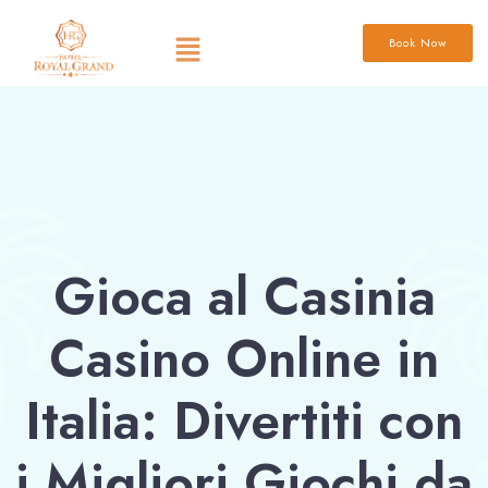
Book Now
Gioca al Casinia
Casino Online in
Italia: Divertiti con
i Migliori Giochi da