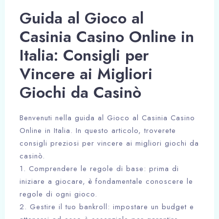
Guida al Gioco al
Casinia Casino Online in
Italia: Consigli per
Vincere ai Migliori
Giochi da Casinò
Benvenuti nella guida al Gioco al Casinia Casino
Online in Italia. In questo articolo, troverete
consigli preziosi per vincere ai migliori giochi da
casinò.
1. Comprendere le regole di base: prima di
iniziare a giocare, è fondamentale conoscere le
regole di ogni gioco.
2. Gestire il tuo bankroll: impostare un budget e