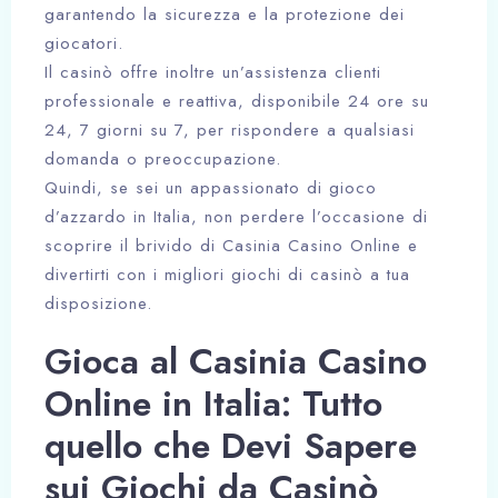
garantendo la sicurezza e la protezione dei
giocatori.
Il casinò offre inoltre un’assistenza clienti
professionale e reattiva, disponibile 24 ore su
24, 7 giorni su 7, per rispondere a qualsiasi
domanda o preoccupazione.
Quindi, se sei un appassionato di gioco
d’azzardo in Italia, non perdere l’occasione di
scoprire il brivido di Casinia Casino Online e
divertirti con i migliori giochi di casinò a tua
disposizione.
Gioca al Casinia Casino
Online in Italia: Tutto
quello che Devi Sapere
sui Giochi da Casinò