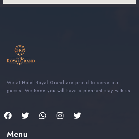
We at Hotel Royal Grand are proud to serve our
guests. We hope you will have a pleasant stay with us.
Menu