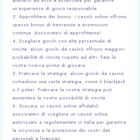
attenersi ad esso è essenziale per garantire
un’esperienza di gioco responsabile.
3. Approfittare dei bonus: i casinò online offrono
spesso bonus di benvenuto e promozioni
continue. Assicuratevi di approfittarne!
4. Scegliere giochi con alta percentuale di
vincita: alcuni giochi da casinò offrono maggiori
probabilità di vincita rispetto ad altri. Fate la
vostra ricerca prima di giocare.
5. Praticare la strategia: alcuni giochi da casinò
richiedono una certa strategia, come il blackjack
e il poker. Praticare la vostra strategia può
aumentare le vostre possibilità di vincita.
6. Giocare su casinò online affidabili:
assicuratevi di scegliere un casinò online
autorizzato e regolamentato in Italia per garantire
la sicurezza e la protezione dei vostri dati
personali e finanziari.