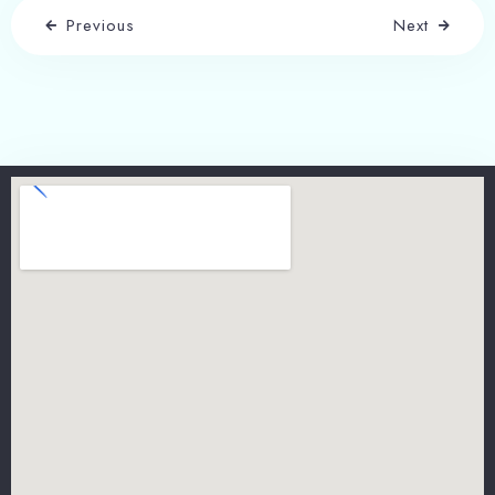
Previous
Next