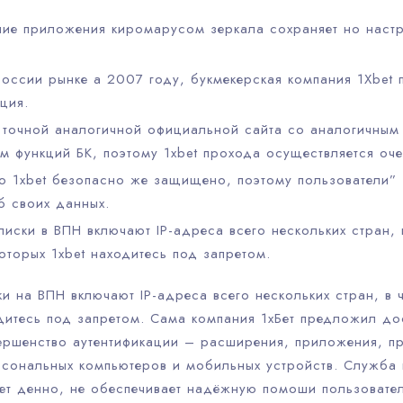
ие приложения киромарусом зеркала сохраняет но наст
оссии рынке а 2007 году, букмекерская компания 1Хbet 
ция.
 точной аналогичной официальной сайта со аналогичным
 функций БК, поэтому 1xbet прохода осуществляется оче
о 1xbet безопасно же защищено, поэтому пользователи” 
б своих данных.
писки в ВПН включают IP-адреса всего нескольких стран, 
оторых 1xbet находитесь под запретом.
и на ВПН включают IP-адреса всего нескольких стран, в 
одитесь под запретом. Сама компания 1хБет предложил до
ршенство аутентификации – расширения, приложения, п
сональных компьютеров и мобильных устройств. Служба
ет денно, не обеспечивает надёжную помоши пользовател