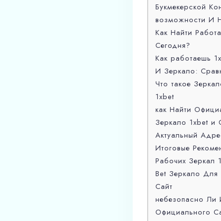
Букмекерской Ко
возможности И Н
Как Найти Работ
Сегодня?
Как работаешь 1
И Зеркало: Срав
Что такое Зерка
1xbet
как Найти Офици
Зеркало 1xbet и 
Актуальный Адре
Итоговые Рекоме
Рабочих Зеркал 1
Bet Зеркало Для
Сайт
небезопасно Ли 
Официального Са