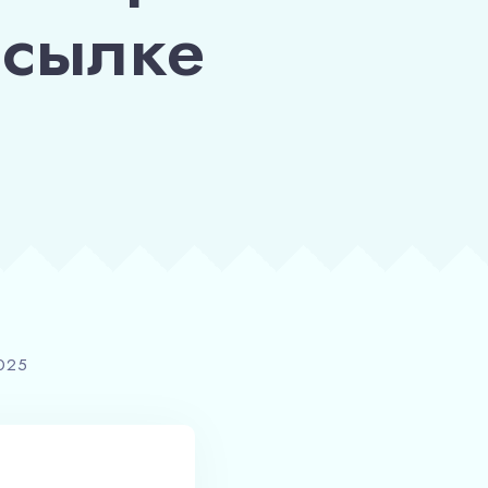
Ссылке
025