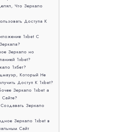
делял, Что Зеркало
ользовать Доступа К
иложение 1xbet С
Зеркала?
ное Зеркало но
панией 1xbet?
кало 1хбет?
дмауэр, Который Не
лучить Доступ К 1xbet?
бочее Зеркало 1xbet а
 Сайте?
 Создавать Зеркало
одное Зеркало 1xbet в
иальным Сайт