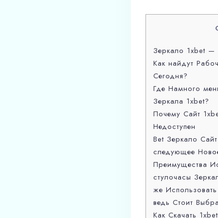
Зеркало 1xbet —
Как найдут Рабоч
Сегодня?
Где Намного мен
Зеркала 1xbet?
Почему Сайт 1xb
Недоступен
Bet Зеркало Сай
следующее Ново
Преимущества Ис
стулочасы Зеркал
же Использовать
ведь Стоит Выбра
Как Скачать 1xbe