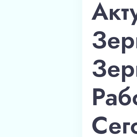
Акт
Зер
Зер
Раб
Сег