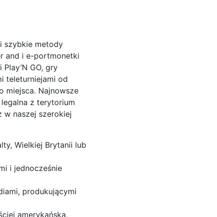
i szybkie metody
er and i e-portmonetki
i Play’N GO, gry
i teleturniejami od
go miejsca. Najnowsze
legalna z terytorium
z w naszej szerokiej
y, Wielkiej Brytanii lub
i i jednocześnie
diami, produkującymi
ściej amerykańską,