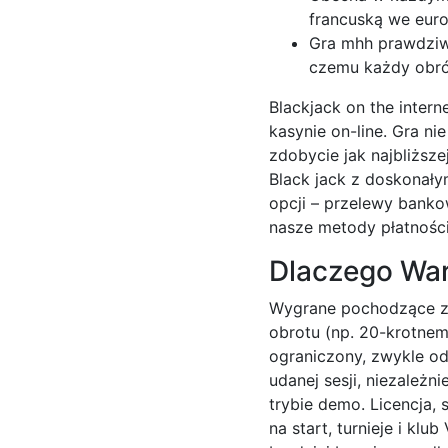
francuską we euro
Gra mhh prawdziwe
czemu każdy obrót
Blackjack on the intern
kasynie on-line. Gra n
zdobycie jak najbliższe
Black jack z doskonały
opcji – przelewy banko
nasze metody płatności
Dlaczego War
Wygrane pochodzące z 
obrotu (np. 20-krotnem
ograniczony, zwykle od
udanej sesji, niezależn
trybie demo. Licencja,
na start, turnieje i k