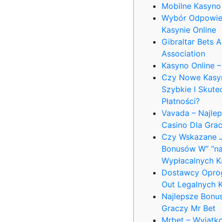
Mobilne Kasyno
Wybór Odpowie
Kasynie Online
Gibraltar Bets 
Association
Kasyno Online –
Czy Nowe Kasyn
Szybkie I Skut
Płatności?
Vavada – Najlep
Casino Dla Grac
Czy Wskazane J
Bonusów W” “na
Wypłacalnych K
Dostawcy Opro
Out Legalnych 
Najlepsze Bonus
Graczy Mr Bet
Mrbet – Wyjątk