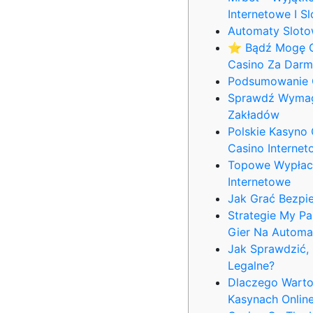
Internetowe I Sl
Automaty Slot
⭐ Bądź Mogę Gr
Casino Za Darm
Podsumowanie O
Sprawdź Wymag
Zakładów
Polskie Kasyno 
Casino Interne
Topowe Wypłac
Internetowe
Jak Grać Bezpi
Strategie My Pa
Gier Na Automa
Jak Sprawdzić,
Legalne?
Dlaczego Warto
Kasynach Online